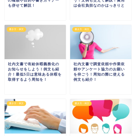
の種類や目的や書き方マナー
う！文例も交えて解説！費用
も併せて解説！
は会社負担なのかはっきりと
書き方・例文
書き方・例文
社内文書で有給休暇義務化の
社内文書で調査依頼や作業依
お知らせをしよう！例文も紹
頼やアンケート協力のお願い
介！最低5日は意味ある休暇を
を仰ごう！周知の際に使える
取得するよう周知を！
例文も紹介！
書き方・例文
書き方・例文