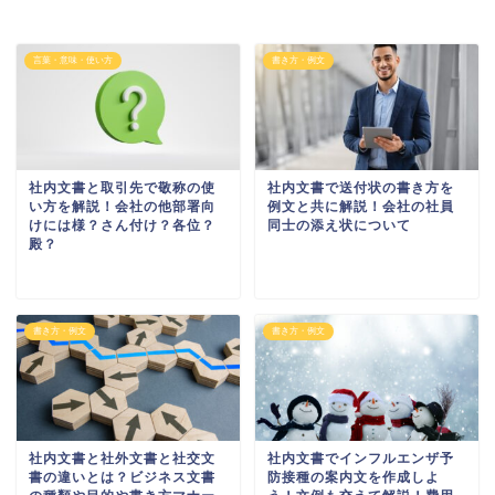
言葉・意味・使い方
書き方・例文
社内文書と取引先で敬称の使
社内文書で送付状の書き方を
い方を解説！会社の他部署向
例文と共に解説！会社の社員
けには様？さん付け？各位？
同士の添え状について
殿？
書き方・例文
書き方・例文
社内文書と社外文書と社交文
社内文書でインフルエンザ予
書の違いとは？ビジネス文書
防接種の案内文を作成しよ