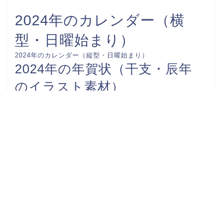
2024年のカレンダー（横
型・日曜始まり）
2024年のカレンダー（縦型・日曜始まり）
2024年の年賀状（干支・辰年
のイラスト素材）
FAX送付状
カレンダー-0001
カレンダー-0002
お礼状
カレンダー-0003
カレンダー-0004
カレンダー-0005
スケジュール表
カレンダー-0006
ビジネスで使える社内文書
予定表
伝言メモ
収支報告書
挨拶
時間割表
案内文
添え状
始末書
家計簿
請求書
領収書
連絡網