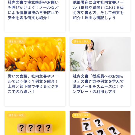
社内文書で注意喚起やお願い
他部署宛に出す社内文書メー
を呼びかけよう！メールなど
ル（依頼や質問）における伝
による情報漏洩の再発防止で
え方や書き方、そして例文を
安全を図る例文も紹介！
紹介！理由も明記しよう
書き方・例文
書き方・例文
労いの言葉、社内文書やメー
社内文書「従業員へのお知ら
ルでどう使う？例文を紹介！
せ」の書き方や例文を学んで
上司と部下間で使えるビジネ
通達メールをスムーズに！テ
スでの心遣い！
ンプレートの利用もアリ
書き方・例文
書き方・例文