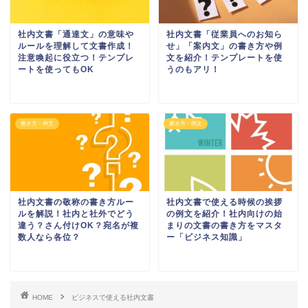
社内文書「通達文」の意味や
社内文書「従業員へのお知ら
ルールを理解して文書作成！
せ」「案内文」の書き方や例
注意喚起に役立つ！テンプレ
文を紹介！テンプレートを使
ートを使ってもOK
うのもアリ！
書き方・例文
書き方・例文
社内文書の敬称の書き方ルー
社内文書で使える時候の挨拶
ルを解説！社内と社外でどう
の例文を紹介！社内向けの始
違う？さん付けOK？宛名が複
まりの文書の書き方をマスタ
数人なら各位？
ー「ビジネス知識」
HOME
ビジネスで使える社内文書