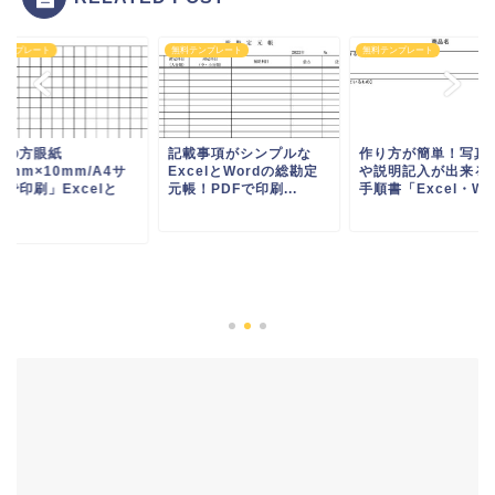
テンプレート
無料テンプレート
無料テンプレート
型の方眼紙
記載事項がシンプルな
作り方が簡単！写真
0mm×10mm/A4サ
ExcelとWordの総勘定
や説明記入が出来る
で印刷」Excelと
元帳！PDFで印刷...
手順書「Excel・W..
.