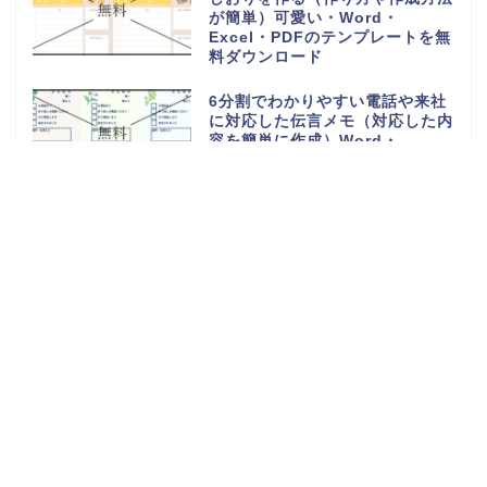
が簡単）可愛い・Word・
Excel・PDFのテンプレートを無
料ダウンロード
6分割でわかりやすい電話や来社
に対応した伝言メモ（対応した内
容を簡単に作成）Word・
Excel・PDFのテンプレートを無
料ダウンロード
電話や来客の伝言対応メモ
（ExcelやWordで電話・来社・
メールに編集）見やすく使える・
Word・Excel・PDFのテンプレ
ートを無料ダウンロード
体重測定の記録表（グラフやチャ
ートで簡単に移行一覧表を作成）
可愛い手書き・Word・Excel・
PDFのテンプレートを無料ダウン
ロード
持っていくものやメモ付きの時間