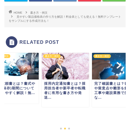
HOME
書き方・例文
見やすい製品価格表の作り方を解説！料金表としても使える！無料テンプレート
をサンプルにする作成方法も！
RELATED POST
方・例文
書き方・例文
書き方・例文
送依頼書とは？書式や
採用内定通知書とは？採
完了確認書とは？書
管(保存)期間について
用担当者や新卒者や転職
や留意点や雛形を解
かりやすく解説！無...
者に有用な書き方や発
工事や建設業務で肝
送...
な...