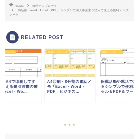
HOME
無料テンプレート
納品書「word・Excel・PDF」シンプルで個人事業主＆法人で使える無料テンプ
レート
RELATED POST
テンプレート
無料テンプレート
無料テンプレート
DFをA4で印刷してす
A4印刷・8分割の電話メ
転職活動や就活で活
に使える鍵引渡書の雛
モ「Excel・Word・
るシンプルで便利な
Excel・Wo...
PDF」ビジネス...
セル＆PDF＆ワード書.