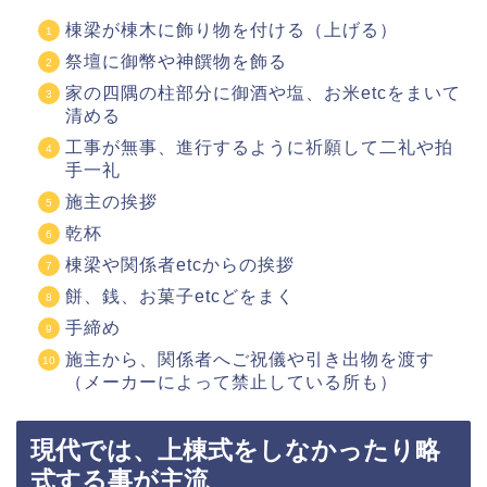
棟梁が棟木に飾り物を付ける（上げる）
祭壇に御幣や神饌物を飾る
家の四隅の柱部分に御酒や塩、お米etcをまいて
清める
工事が無事、進行するように祈願して二礼や拍
手一礼
施主の挨拶
乾杯
棟梁や関係者etcからの挨拶
餅、銭、お菓子etcどをまく
手締め
施主から、関係者へご祝儀や引き出物を渡す
（メーカーによって禁止している所も）
現代では、上棟式をしなかったり略
式する事が主流