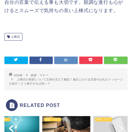
自分の言葉で伝える事も大切です。順調な進行も心が
けるとスムーズで気持ちの良い上棟式になります。
上棟式
HOME
挨拶・マナー
上棟式の挨拶について文例を交えて解説！施主にかける言葉やお礼のメッセージ
を紹介！どう進行すれば良い？
RELATED POST
・マナー
挨拶・マナー
挨拶・マナー