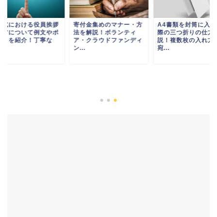
社式における役員挨拶
寄付金集めのマナー・方
A4書類を封筒に入れ
仕方について例文やポ
法を解説！ボランティ
際の三つ折りの仕方
ントを紹介！丁寧な
ア・クラウドファンディ
説！複数枚の入れ方
.
ン...
宛...