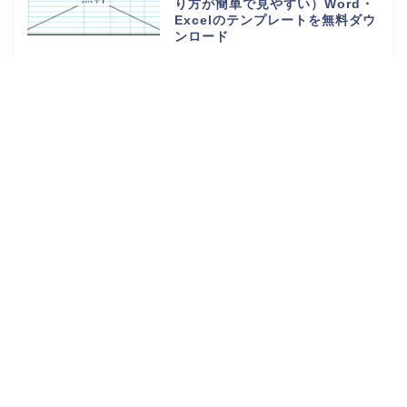
り方が簡単で見やすい）Word・
Excelのテンプレートを無料ダウ
ンロード
読書感想文の記録ノート（小学生
の低学年から高学年の子供）おし
ゃれなイラスト背景・Word・
Excel・PDFのテンプレートを無
料ダウンロード
少人数で作り方が簡単な連絡網
（社内・自治会・町内会・PTA・
子供会）可愛い背景・Word・
Excel・PDFのテンプレートを無
料ダウンロード
回覧板順番表（作成方法が簡単な
A4用紙に印刷）横型で見やすい
オシャレな素材・Word・
Excel・PDFのテンプレートを無
料ダウンロード
かわいいお小遣い帳（使い道の記
録表）収入・支出（1か月間のお