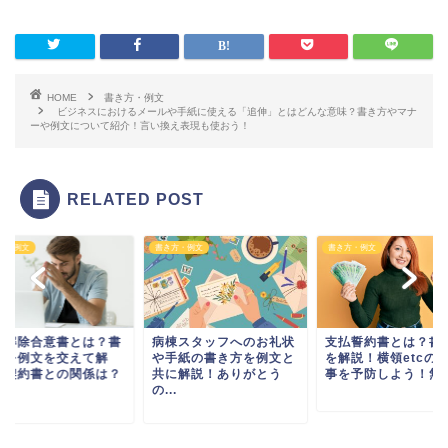
HOME
書き方・例文
ビジネスにおけるメールや手紙に使える「追伸」とはどんな意味？書き方やマナ
ーや例文について紹介！言い換え表現も使おう！
RELATED POST
方・例文
書き方・例文
書き方・例文
約解除合意書とは？書
病棟スタッフへのお礼状
支払誓約書とは？書
方を例文を交えて解
や手紙の書き方を例文と
を解説！横領etcの
！契約書との関係は？
共に解説！ありがとう
事を予防しよう！無料.
.
の...