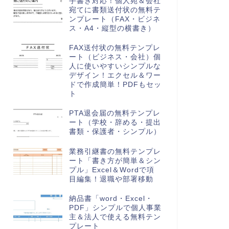
手書き対応！個人宛＆会社
宛てに書類送付状の無料テ
ンプレート（FAX・ビジネ
ス・A4・縦型の横書き）
FAX送付状の無料テンプレ
ート（ビジネス・会社）個
人に使いやすいシンプルな
デザイン！エクセル＆ワー
ドで作成簡単！PDFもセッ
ト
PTA退会届の無料テンプレ
ート（学校・辞める・提出
書類・保護者・シンプル）
業務引継書の無料テンプレ
ート「書き方が簡単＆シン
プル」Excel＆Wordで項
目編集！退職や部署移動
納品書「word・Excel・
PDF」シンプルで個人事業
主＆法人で使える無料テン
プレート