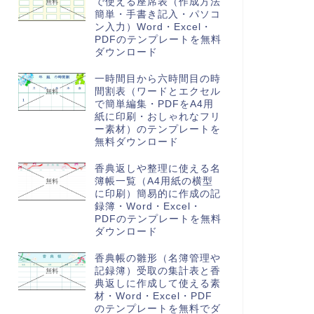
で使える座席表（作成方法
簡単・手書き記入・パソコ
ン入力）Word・Excel・
PDFのテンプレートを無料
ダウンロード
一時間目から六時間目の時
間割表（ワードとエクセル
で簡単編集・PDFをA4用
紙に印刷・おしゃれなフリ
ー素材）のテンプレートを
無料ダウンロード
香典返しや整理に使える名
簿帳一覧（A4用紙の横型
に印刷）簡易的に作成の記
録簿・Word・Excel・
PDFのテンプレートを無料
ダウンロード
香典帳の雛形（名簿管理や
記録簿）受取の集計表と香
典返しに作成して使える素
材・Word・Excel・PDF
のテンプレートを無料でダ