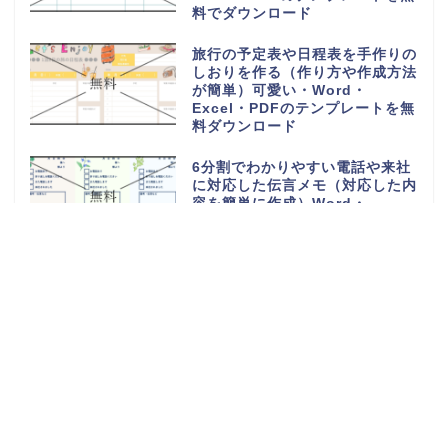
料でダウンロード
旅行の予定表や日程表を手作りの
しおりを作る（作り方や作成方法
が簡単）可愛い・Word・
Excel・PDFのテンプレートを無
料ダウンロード
6分割でわかりやすい電話や来社
に対応した伝言メモ（対応した内
容を簡単に作成）Word・
Excel・PDFのテンプレートを無
料ダウンロード
電話や来客の伝言対応メモ
（ExcelやWordで電話・来社・
メールに編集）見やすく使える・
Word・Excel・PDFのテンプレ
ートを無料ダウンロード
体重測定の記録表（グラフやチャ
ートで簡単に移行一覧表を作成）
可愛い手書き・Word・Excel・
PDFのテンプレートを無料ダウン