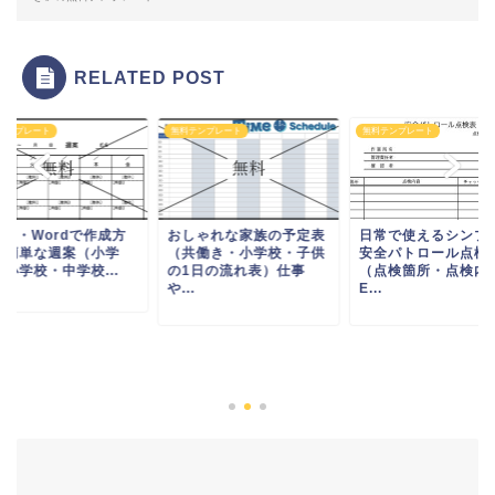
RELATED POST
テンプレート
無料テンプレート
無料テンプレート
cel・Wordで作成方
おしゃれな家族の予定表
日常で使えるシンプ
が簡単な週案（小学
（共働き・小学校・子供
安全パトロール点検
小学校・中学校...
の1日の流れ表）仕事
（点検箇所・点検内
や...
E...