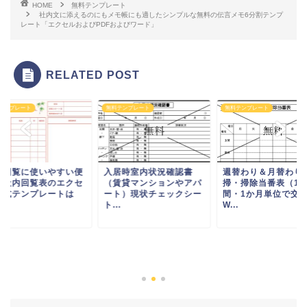
HOME
無料テンプレート
社内文に添えるのにもメモ帳にも適したシンプルな無料の伝言メモ6分割テンプ
レート「エクセルおよびPDFおよびワード」
RELATED POST
テンプレート
無料テンプレート
無料テンプレート
内回覧に使いやすい便
入居時室内状況確認書
週替わり＆月替わり
な社内回覧表のエクセ
（賃貸マンションやアパ
掃・掃除当番表（1
様式テンプレートは
ート）現状チェックシー
間・1か月単位で交
.
ト...
W...