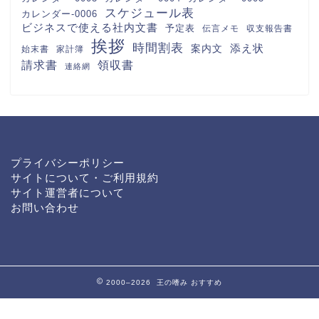
スケジュール表
カレンダー-0006
ビジネスで使える社内文書
予定表
伝言メモ
収支報告書
挨拶
時間割表
案内文
添え状
始末書
家計簿
請求書
領収書
連絡網
プライバシーポリシー
サイトについて・ご利用規約
サイト運営者について
お問い合わせ
2000–2026 王の嗜み
おすすめ