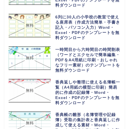
Excel・PDFのテンプレートを無
料ダウンロード
6列に30人の小学校の教室で使え
る座席表（作成方法簡単・手書き
記入・パソコン入力）Word・
Excel・PDFのテンプレートを無
料ダウンロード
一時間目から六時間目の時間割表
（ワードとエクセルで簡単編集・
PDFをA4用紙に印刷・おしゃれ
なフリー素材）のテンプレートを
無料ダウンロード
香典返しや整理に使える名簿帳一
覧（A4用紙の横型に印刷）簡易
的に作成の記録簿・Word・
Excel・PDFのテンプレートを無
料ダウンロード
香典帳の雛形（名簿管理や記録
簿）受取の集計表と香典返しに作
成して使える素材・Word・