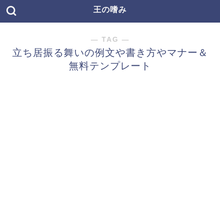
王の嗜み
― TAG ―
立ち居振る舞いの例文や書き方やマナー＆
無料テンプレート