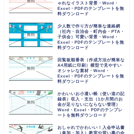
ゃれなイラスト背景・Word・
Excel・PDFのテンプレートを無
料ダウンロード
少人数で作り方が簡単な連絡網
（社内・自治会・町内会・PTA・
子供会）可愛い背景・Word・
Excel・PDFのテンプレートを無
料ダウンロード
回覧板順番表（作成方法が簡単な
A4用紙に印刷）横型で見やすい
オシャレな素材・Word・
Excel・PDFのテンプレートを無
料ダウンロード
かわいいお小遣い帳（使い道の記
録表）収入・支出（1か月間のお
金が足りないにならない管理）
Word・Excel・PDFのテンプレ
ートを無料ダウンロード
おしゃれでかわいい！入会申込書
（参加・加入）教室や習い事の会