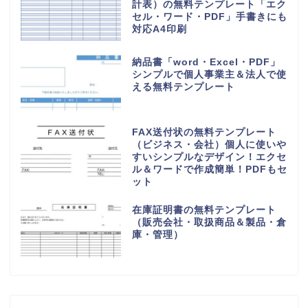
初心者でも簡単なおすすめ家計簿
（作り方が簡単なエクセル＆手書
き対応のPDF印刷）無料テンプレ
ート
控えとセットA4・2枚組の請求書
「word・Excel・PDF」編集＆
手書きに対応したシンプル無料テ
ンプレート
PTA退会届の無料テンプレート
（学校・辞める・提出書類・保護
者・シンプル）
シンプルで使いやすい御見積書
「word・Excel・PDF」書き方
＆編集が簡単な無料テンプレート