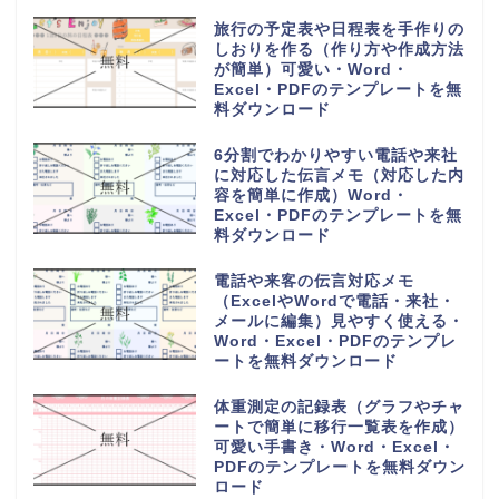
料ダウンロード
6列に30人の小学校の教室で使え
る座席表（作成方法簡単・手書き
記入・パソコン入力）Word・
Excel・PDFのテンプレートを無
料ダウンロード
一時間目から六時間目の時間割表
（ワードとエクセルで簡単編集・
PDFをA4用紙に印刷・おしゃれ
なフリー素材）のテンプレートを
無料ダウンロード
香典返しや整理に使える名簿帳一
覧（A4用紙の横型に印刷）簡易
的に作成の記録簿・Word・
Excel・PDFのテンプレートを無
料ダウンロード
香典帳の雛形（名簿管理や記録
簿）受取の集計表と香典返しに作
成して使える素材・Word・
Excel・PDFのテンプレートを無