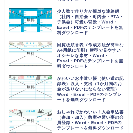
ートを無料ダウンロード
購入や買い出しリスト（かわいい
お買い物チェック表）1週間の献
立の買い物一覧表・Word・
Excel・PDFのテンプレートを無
料ダウンロード
手紙を手書きで作成する時に使え
るオシャレな便箋（A4サイズの
用紙）小学生の子供・Word・
Excel・PDFのテンプレートを無
料ダウンロード
PDFをA4用紙に印刷し手書き作
成！可愛い家計簿（作成方法や作
り方が簡単で見やすい）Word・
Excelのテンプレートを無料ダウ
ンロード
読書感想文の記録ノート（小学生
の低学年から高学年の子供）おし
ゃれなイラスト背景・Word・
Excel・PDFのテンプレートを無