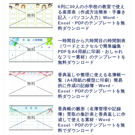
16チームで使える勝ち上がりの
作成方法が簡単なわかりやすいト
ーナメント表のフリー素材・
Word・Excel・PDFのテンプレ
ートを無料ダウンロード
28人乗りの中型バス座席表（お
しゃれでかわいい配席図）貸し切
り旅行や観光地への高速や夜行バ
ス・Word・Excel・PDFのテン
プレートを無料ダウンロード
1週間の小学校や中学校からの帰
宅後スケジュール表（おしゃれ＆
かわいい）勉強や学習と習い事・
Word・Excel・PDFのテンプレ
ートを無料ダウンロード
手作りで作れるおしゃれでかわい
い座席表（小学生・小学校の席一
覧）作るのが簡単・Word・
Excel・PDFのテンプレートを無