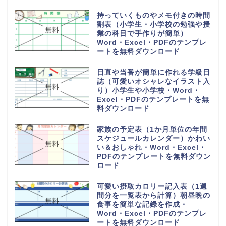
料でダウンロード
旅行の予定表や日程表を手作りの
しおりを作る（作り方や作成方法
が簡単）可愛い・Word・
Excel・PDFのテンプレートを無
料ダウンロード
6分割でわかりやすい電話や来社
に対応した伝言メモ（対応した内
容を簡単に作成）Word・
Excel・PDFのテンプレートを無
料ダウンロード
電話や来客の伝言対応メモ
（ExcelやWordで電話・来社・
メールに編集）見やすく使える・
Word・Excel・PDFのテンプレ
ートを無料ダウンロード
体重測定の記録表（グラフやチャ
ートで簡単に移行一覧表を作成）
可愛い手書き・Word・Excel・
PDFのテンプレートを無料ダウン