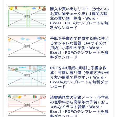
ロード
持っていくものやメモ付きの時間
割表（小学生・小学校の勉強や授
業の科目で手作りが簡単）
Word・Excel・PDFのテンプレ
ートを無料ダウンロード
日直や当番が簡単に作れる学級日
誌（可愛いオシャレなイラスト入
り）小学生や小学校・Word・
Excel・PDFのテンプレートを無
料ダウンロード
家族の予定表（1か月単位の年間
スケジュールカレンダー）かわい
い＆おしゃれ・Word・Excel・
PDFのテンプレートを無料ダウン
ロード
可愛い摂取カロリー記入表（1週
間分を一覧表から計算）朝昼晩の
食事を簡単な記録を作成・
Word・Excel・PDFのテンプレ