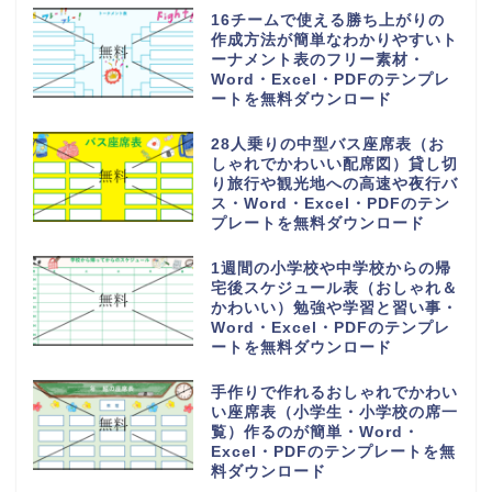
エクセルで簡単！売上管理表（集
計表）の無料テンプレート「エク
セル・ワード・PDF」手書きにも
対応A4印刷
納品書「word・Excel・PDF」
シンプルで個人事業主＆法人で使
える無料テンプレート
FAX送付状の無料テンプレート
（ビジネス・会社）個人に使いや
すいシンプルなデザイン！エクセ
ル＆ワードで作成簡単！PDFもセ
ット
在庫証明書の無料テンプレート
（販売会社・取扱商品＆製品・倉
庫・管理）