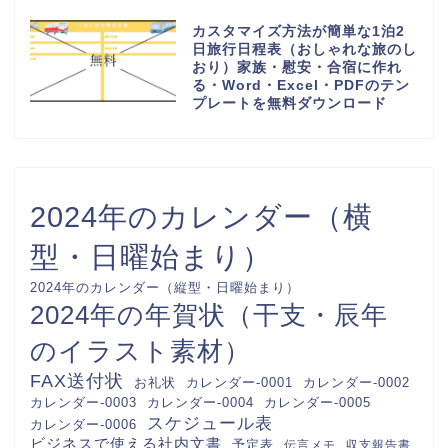
料ダウンロード
少人数で作り方が簡単な連絡網
（社内・自治会・町内会・PTA・
子供会）可愛い背景・Word・
Excel・PDFのテンプレートを無
料ダウンロード
回覧板順番表（作成方法が簡単な
A4用紙に印刷）横型で見やすい
オシャレな素材・Word・
Excel・PDFのテンプレートを無
料ダウンロード
かわいいお小遣い帳（使い道の記
録表）収入・支出（1か月間のお
金が足りないにならない管理）
Word・Excel・PDFのテンプレ
ートを無料ダウンロード
おしゃれでかわいい！入会申込書
（参加・加入）教室や習い事の会
員登録・Word・Excel・PDFの