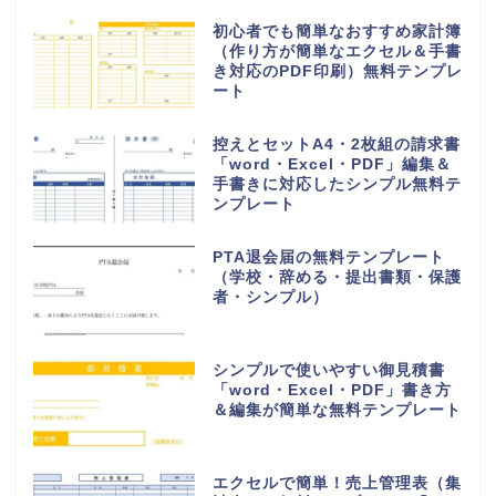
挨拶・マナー
書き方・例文
言葉・意味・使い方
無料テンプレート
無料ダウンロード
作り方＆書き方が簡単でおすす
め！職務経歴書「word・
Excel・PDF」テンプレートを無
料でダウンロード
自治会・町内会で使用できる連絡
網の無料テンプレート（名簿・シ
ンプル・A4サイズ・縦型）