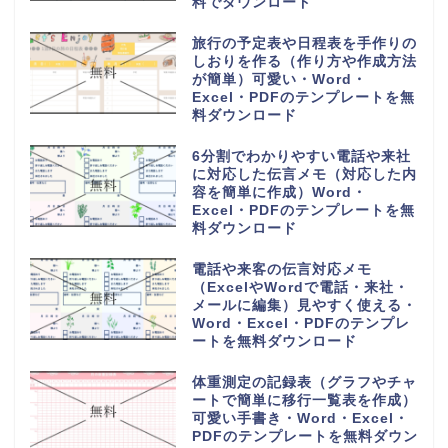
Excel・PDFのテンプレートを無
料ダウンロード
6列に30人の小学校の教室で使え
る座席表（作成方法簡単・手書き
記入・パソコン入力）Word・
Excel・PDFのテンプレートを無
料ダウンロード
一時間目から六時間目の時間割表
（ワードとエクセルで簡単編集・
PDFをA4用紙に印刷・おしゃれ
なフリー素材）のテンプレートを
無料ダウンロード
香典返しや整理に使える名簿帳一
覧（A4用紙の横型に印刷）簡易
的に作成の記録簿・Word・
Excel・PDFのテンプレートを無
料ダウンロード
香典帳の雛形（名簿管理や記録
簿）受取の集計表と香典返しに作
成して使える素材・Word・