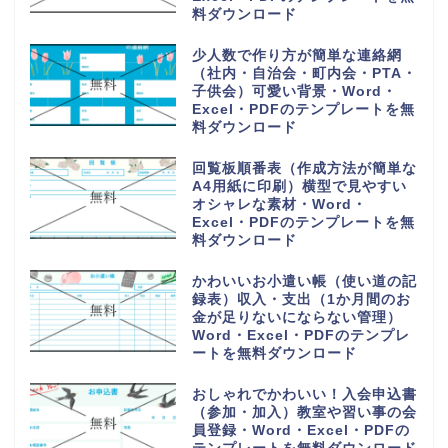
Word・Excel・PDFのテンプレ
ートを無料ダウンロード
購入や買い出しリスト（かわいい
お買い物チェック表）1週間の献
立の買い物一覧表・Word・
Excel・PDFのテンプレートを無
料ダウンロード
手紙を手書きで作成する時に使え
るオシャレな便箋（A4サイズの
用紙）小学生の子供・Word・
Excel・PDFのテンプレートを無
料ダウンロード
PDFをA4用紙に印刷し手書き作
成！可愛い家計簿（作成方法や作
り方が簡単で見やすい）Word・
Excelのテンプレートを無料ダウ
ンロード
読書感想文の記録ノート（小学生
の低学年から高学年の子供）おし
ゃれなイラスト背景・Word・