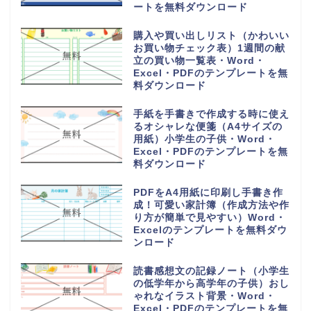
PDFのテンプレートを無料ダウン
ロード
持っていくものやメモ付きの時間
割表（小学生・小学校の勉強や授
業の科目で手作りが簡単）
Word・Excel・PDFのテンプレ
ートを無料ダウンロード
日直や当番が簡単に作れる学級日
誌（可愛いオシャレなイラスト入
り）小学生や小学校・Word・
Excel・PDFのテンプレートを無
料ダウンロード
家族の予定表（1か月単位の年間
スケジュールカレンダー）かわい
い＆おしゃれ・Word・Excel・
PDFのテンプレートを無料ダウン
ロード
可愛い摂取カロリー記入表（1週
間分を一覧表から計算）朝昼晩の
食事を簡単な記録を作成・