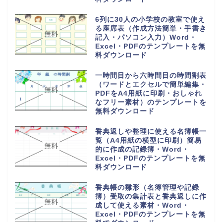
16チームで使える勝ち上がりの
作成方法が簡単なわかりやすいト
ーナメント表のフリー素材・
Word・Excel・PDFのテンプレ
ートを無料ダウンロード
28人乗りの中型バス座席表（お
しゃれでかわいい配席図）貸し切
り旅行や観光地への高速や夜行バ
ス・Word・Excel・PDFのテン
プレートを無料ダウンロード
1週間の小学校や中学校からの帰
宅後スケジュール表（おしゃれ＆
かわいい）勉強や学習と習い事・
Word・Excel・PDFのテンプレ
ートを無料ダウンロード
手作りで作れるおしゃれでかわい
い座席表（小学生・小学校の席一
覧）作るのが簡単・Word・