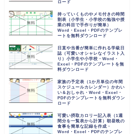
Excel・PDFのテンプレートを無
料でダウンロード
旅行の予定表や日程表を手作りの
しおりを作る（作り方や作成方法
が簡単）可愛い・Word・
Excel・PDFのテンプレートを無
料ダウンロード
6分割でわかりやすい電話や来社
に対応した伝言メモ（対応した内
容を簡単に作成）Word・
Excel・PDFのテンプレートを無
料ダウンロード
電話や来客の伝言対応メモ
（ExcelやWordで電話・来社・
メールに編集）見やすく使える・
Word・Excel・PDFのテンプレ
ートを無料ダウンロード
体重測定の記録表（グラフやチャ
ートで簡単に移行一覧表を作成）
可愛い手書き・Word・Excel・