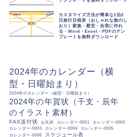
Excel・PDFのテンプレートを無
料ダウンロード
少人数で作り方が簡単な連絡網
（社内・自治会・町内会・PTA・
子供会）可愛い背景・Word・
Excel・PDFのテンプレートを無
料ダウンロード
回覧板順番表（作成方法が簡単な
A4用紙に印刷）横型で見やすい
オシャレな素材・Word・
Excel・PDFのテンプレートを無
料ダウンロード
かわいいお小遣い帳（使い道の記
録表）収入・支出（1か月間のお
金が足りないにならない管理）
Word・Excel・PDFのテンプレ
ートを無料ダウンロード
おしゃれでかわいい！入会申込書
（参加・加入）教室や習い事の会