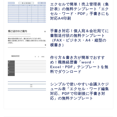
すいシンプルなデザイン！エクセ
ル＆ワードで作成簡単！PDFもセ
ット
シンプルで使いやすい御見積書
「word・Excel・PDF」書き方
＆編集が簡単な無料テンプレート
シンプルで簡易的に作成出来る業
務日報の無料テンプレート（会
社・社内・職場・仕事・提出書
類）をダウンロード
初心者でも簡単なおすすめ家計簿
（作り方が簡単なエクセル＆手書
き対応のPDF印刷）無料テンプレ
ート
記入例ありのシンプルな鍵預かり
証の無料テンプレート（Excel・
PDF・A4・縦型）使い方や使用
例とは