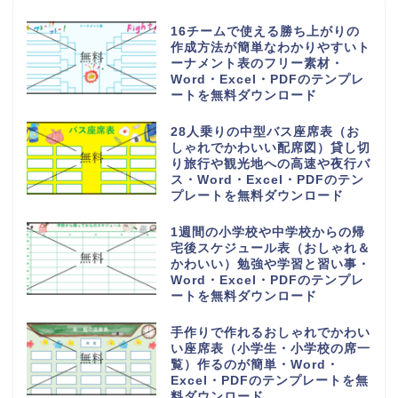
エクセルで簡単！売上管理表（集
計表）の無料テンプレート「エク
セル・ワード・PDF」手書きにも
対応A4印刷
手書き対応！個人宛＆会社宛てに
書類送付状の無料テンプレート
（FAX・ビジネス・A4・縦型の
横書き）
作り方＆書き方が簡単でおすす
め！職務経歴書「word・
Excel・PDF」テンプレートを無
料でダウンロード
シンプルで使いやすい会議スケジ
ュール表「エクセル・ワード編集
対応、PDFで印刷後に手書き対
応」の無料テンプレート