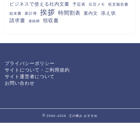
員登録・Word・Excel・PDFの
テンプレートを無料ダウンロード
カスタマイズ方法が簡単な1泊2
日旅行日程表（おしゃれな旅のし
おり）家族・慰安・合宿に作れ
る・Word・Excel・PDFのテン
プレートを無料ダウンロード
2024年のカレンダー（横
型・日曜始まり）
2024年のカレンダー（縦型・日曜始まり）
2024年の年賀状（干支・辰年
のイラスト素材）
FAX送付状
カレンダー-0001
カレンダー-0002
お礼状
カレンダー-0003
カレンダー-0004
カレンダー-0005