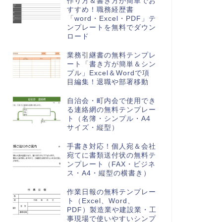
作り方＆書き方が簡単でお
すすめ！職務経歴書
「word・Excel・PDF」テ
ンプレートを無料でダウン
ロード
業務引継書の無料テンプレ
ート「書き方が簡単＆シン
プル」Excel＆Wordで項
目編集！退職や部署移動
自治会・町内会で使用でき
る連絡網の無料テンプレー
ト（名簿・シンプル・A4
サイズ・縦型）
手書き対応！個人宛＆会社
宛てに書類送付状の無料テ
ンプレート（FAX・ビジネ
ス・A4・縦型の横書き）
作業日報の無料テンプレー
ト（Excel、Word、
PDF）製造業や建設業・工
事現場で使いやすいシンプ