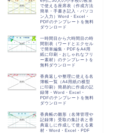
6列に30人の小学校の教室
で使える座席表（作成方法
簡単・手書き記入・パソコ
ン入力）Word・Excel・
PDFのテンプレートを無料
ダウンロード
一時間目から六時間目の時
間割表（ワードとエクセル
で簡単編集・PDFをA4用
紙に印刷・おしゃれなフリ
ー素材）のテンプレートを
無料ダウンロード
香典返しや整理に使える名
簿帳一覧（A4用紙の横型
に印刷）簡易的に作成の記
録簿・Word・Excel・
PDFのテンプレートを無料
ダウンロード
香典帳の雛形（名簿管理や
記録簿）受取の集計表と香
典返しに作成して使える素
材・Word・Excel・PDF