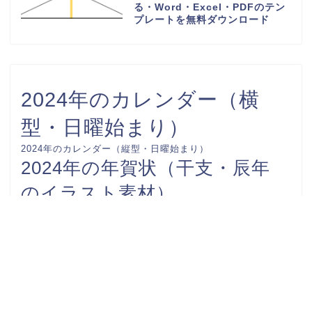
る・Word・Excel・PDFのテン
プレートを無料ダウンロード
2024年のカレンダー（横
型・日曜始まり）
2024年のカレンダー（縦型・日曜始まり）
2024年の年賀状（干支・辰年
のイラスト素材）
FAX送付状
カレンダー-0001
カレンダー-0002
お礼状
カレンダー-0003
カレンダー-0004
カレンダー-0005
スケジュール表
カレンダー-0006
ビジネスで使える社内文書
予定表
伝言メモ
収支報告書
挨拶
時間割表
案内文
添え状
始末書
家計簿
請求書
領収書
連絡網