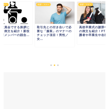
・マナー
挨拶・マナー
挨拶・マナー
TA役員会でする挨拶に
取引先との付き合いで必
高校卒業式の謝辞や
いて例文を紹介！新役
要な「服装」のマナーの
の例文を紹介！PTA
や新メンバーの顔合...
チェック項目！男性／
護者や卒業生や在校生.
女...