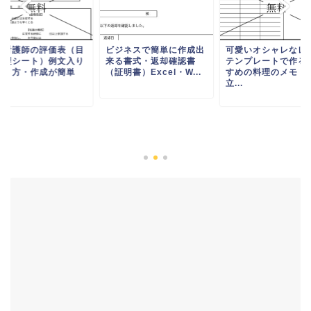
人看護師の評価表（目
ビジネスで簡単に作成出
可愛いオシャレなレ
管理シート）例文入り
来る書式・返却確認書
テンプレートで作る
書き方・作成が簡単
（証明書）Excel・W...
すめの料理のメモ（
.
立...