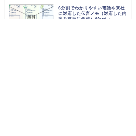
6分割でわかりやすい電話や来社
に対応した伝言メモ（対応した内
容を簡単に作成）Word・
Excel・PDFのテンプレートを無
料ダウンロード
電話や来客の伝言対応メモ
（ExcelやWordで電話・来社・
メールに編集）見やすく使える・
Word・Excel・PDFのテンプレ
ートを無料ダウンロード
体重測定の記録表（グラフやチャ
ートで簡単に移行一覧表を作成）
可愛い手書き・Word・Excel・
PDFのテンプレートを無料ダウン
ロード
持っていくものやメモ付きの時間
割表（小学生・小学校の勉強や授
業の科目で手作りが簡単）
Word・Excel・PDFのテンプレ
ートを無料ダウンロード