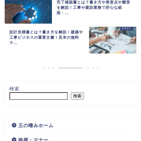
完了確認書とは？書き方や留意点や雛形
を解説！工事や建設業務で肝心な紙
面・...
設計見積書とは？書き方を解説！建築や
工事ビジネスの重要文書！見本の無料
テ...
検索
検索
王の嗜みホーム
挨拶・マナー