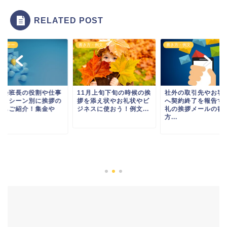
RELATED POST
・マナー
書き方・例文
書き方・例文
治会班長の役割や仕事
11月上旬下旬の時候の挨
社外の取引先やお客
何？シーン別に挨拶の
拶を添え状やお礼状やビ
へ契約終了を報告す
例もご紹介！集金や
ジネスに使おう！例文...
礼の挨拶メールの書
.
方...