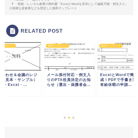
収納・レンタル倉庫の契約書「ExcelとWordを見本にして編集可能・例文入り」
小規模な貸倉庫などを想定した無料テンプレート
RELATED POST
テンプレート
無料テンプレート
無料テンプレート
ち合わせ＆会議のレジ
メール添付対応・例文入
ExcelとWordで簡
メ（見本・サンプル）
りのPTA役員決定のお知
成！PDFで手書き対
rd・Excel・...
らせ（選出・保護者会...
有給休暇の申請...