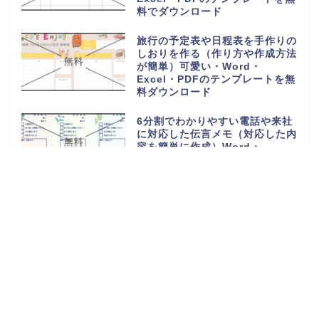
料でダウンロード
旅行の予定表や日程表を手作りの
しおりを作る（作り方や作成方法
が簡単）可愛い・Word・
Excel・PDFのテンプレートを無
料ダウンロード
6分割でわかりやすい電話や来社
に対応した伝言メモ（対応した内
容を簡単に作成）Word・
Excel・PDFのテンプレートを無
料ダウンロード
電話や来客の伝言対応メモ
（ExcelやWordで電話・来社・
メールに編集）見やすく使える・
Word・Excel・PDFのテンプレ
ートを無料ダウンロード
体重測定の記録表（グラフやチャ
ートで簡単に移行一覧表を作成）
可愛い手書き・Word・Excel・