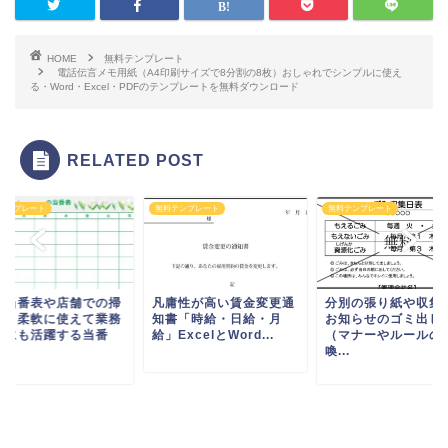
HOME
無料テンプレート
電話伝言メモ用紙（A4印刷サイズで8分割の8枚）おしゃれでシンプルに使え
る・Word・Excel・PDFのテンプレートを無料ダウンロード
RELATED POST
テンプレート
無料テンプレート
無料テンプレート
球当番表や店舗での掃
凡庸性が高い賃金変更通
分別の張り紙や収集
表と柔軟に使えて業務
知書「時給・日給・月
お知らせのゴミ出し
善にも活躍する当番
給」ExcelとWord...
（マナーやルールの
.
喚...