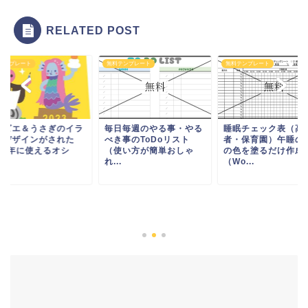
RELATED POST
テンプレート
無料テンプレート
無料テンプレート
マビエ＆うさぎのイラ
毎日毎週のやる事・やる
睡眠チェック表（高
トデザインがされた
べき事のToDoリスト
者・保育園）午睡の
023年に使えるオシ
（使い方が簡単おしゃ
の色を塗るだけ作成
.
れ...
（Wo...