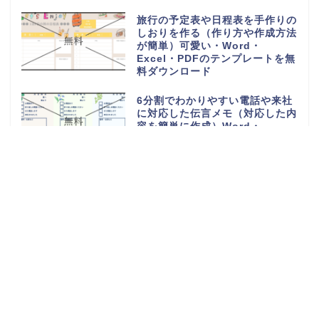
旅行の予定表や日程表を手作りの
しおりを作る（作り方や作成方法
が簡単）可愛い・Word・
Excel・PDFのテンプレートを無
料ダウンロード
6分割でわかりやすい電話や来社
に対応した伝言メモ（対応した内
容を簡単に作成）Word・
Excel・PDFのテンプレートを無
料ダウンロード
電話や来客の伝言対応メモ
（ExcelやWordで電話・来社・
メールに編集）見やすく使える・
Word・Excel・PDFのテンプレ
ートを無料ダウンロード
体重測定の記録表（グラフやチャ
ートで簡単に移行一覧表を作成）
可愛い手書き・Word・Excel・
PDFのテンプレートを無料ダウン
ロード