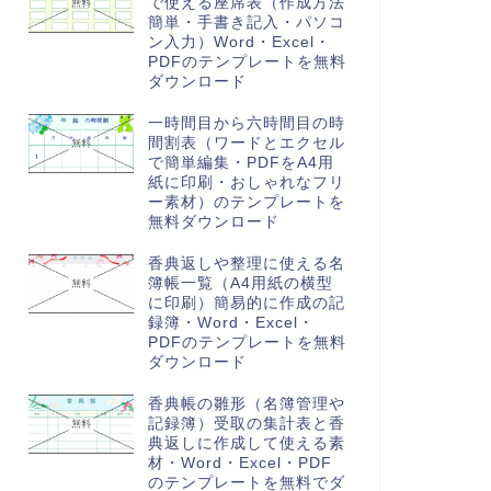
で使える座席表（作成方法
簡単・手書き記入・パソコ
ン入力）Word・Excel・
PDFのテンプレートを無料
ダウンロード
一時間目から六時間目の時
間割表（ワードとエクセル
で簡単編集・PDFをA4用
紙に印刷・おしゃれなフリ
ー素材）のテンプレートを
無料ダウンロード
香典返しや整理に使える名
簿帳一覧（A4用紙の横型
に印刷）簡易的に作成の記
録簿・Word・Excel・
PDFのテンプレートを無料
ダウンロード
香典帳の雛形（名簿管理や
記録簿）受取の集計表と香
典返しに作成して使える素
材・Word・Excel・PDF
のテンプレートを無料でダ