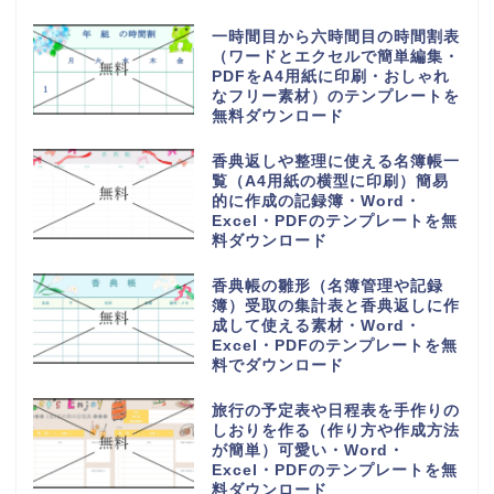
一時間目から六時間目の時間割表
（ワードとエクセルで簡単編集・
PDFをA4用紙に印刷・おしゃれ
なフリー素材）のテンプレートを
無料ダウンロード
香典返しや整理に使える名簿帳一
覧（A4用紙の横型に印刷）簡易
的に作成の記録簿・Word・
Excel・PDFのテンプレートを無
料ダウンロード
香典帳の雛形（名簿管理や記録
簿）受取の集計表と香典返しに作
成して使える素材・Word・
Excel・PDFのテンプレートを無
料でダウンロード
旅行の予定表や日程表を手作りの
しおりを作る（作り方や作成方法
が簡単）可愛い・Word・
Excel・PDFのテンプレートを無
料ダウンロード