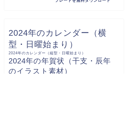
プレートを無料ダウンロード
2024年のカレンダー（横
型・日曜始まり）
2024年のカレンダー（縦型・日曜始まり）
2024年の年賀状（干支・辰年
のイラスト素材）
FAX送付状
カレンダー-0001
カレンダー-0002
お礼状
カレンダー-0003
カレンダー-0004
カレンダー-0005
スケジュール表
カレンダー-0006
ビジネスで使える社内文書
予定表
伝言メモ
収支報告書
挨拶
時間割表
案内文
添え状
始末書
家計簿
請求書
領収書
連絡網