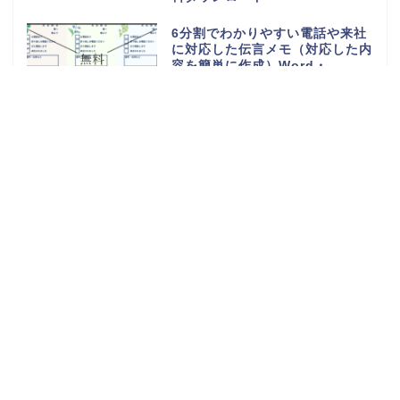
6分割でわかりやすい電話や来社
に対応した伝言メモ（対応した内
容を簡単に作成）Word・
Excel・PDFのテンプレートを無
料ダウンロード
電話や来客の伝言対応メモ
（ExcelやWordで電話・来社・
メールに編集）見やすく使える・
Word・Excel・PDFのテンプレ
ートを無料ダウンロード
体重測定の記録表（グラフやチャ
ートで簡単に移行一覧表を作成）
可愛い手書き・Word・Excel・
PDFのテンプレートを無料ダウン
ロード
持っていくものやメモ付きの時間
割表（小学生・小学校の勉強や授
業の科目で手作りが簡単）
Word・Excel・PDFのテンプレ