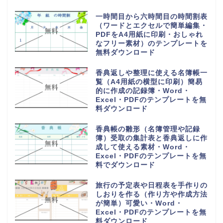
一時間目から六時間目の時間割表
（ワードとエクセルで簡単編集・
PDFをA4用紙に印刷・おしゃれ
なフリー素材）のテンプレートを
無料ダウンロード
香典返しや整理に使える名簿帳一
覧（A4用紙の横型に印刷）簡易
的に作成の記録簿・Word・
Excel・PDFのテンプレートを無
料ダウンロード
香典帳の雛形（名簿管理や記録
簿）受取の集計表と香典返しに作
成して使える素材・Word・
Excel・PDFのテンプレートを無
料でダウンロード
旅行の予定表や日程表を手作りの
しおりを作る（作り方や作成方法
が簡単）可愛い・Word・
Excel・PDFのテンプレートを無
料ダウンロード