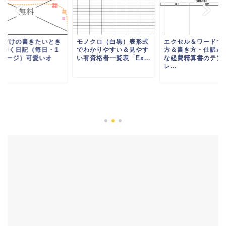
分だけの書きたいとき
モノクロ（白黒）表形式
エクセル＆ワードで
け書く日記（毎日・1
でわかりやすい＆見やす
方＆書き方・仕訳が
1ページ）可愛いオ
い有資格者一覧表「Ex...
な経費精算書のテン
.
レ...