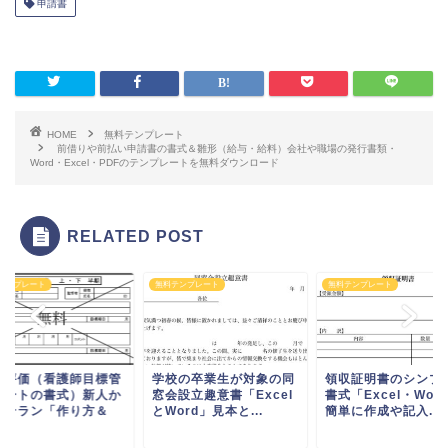
申請書
HOME
無料テンプレート
前借りや前払い申請書の書式＆雛形（給与・給料）会社や職場の発行書類・
Word・Excel・PDFのテンプレートを無料ダウンロード
RELATED POST
テンプレート
無料テンプレート
無料テンプレート
人評価（看護師目標管
学校の卒業生が対象の同
領収証明書のシンプ
シートの書式）新人か
窓会設立趣意書「Excel
書式「Excel・Wor
ベテラン「作り方＆
とWord」見本と...
簡単に作成や記入...
.