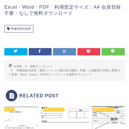
Excel・Word・PDF 利用想定サイズ：A4 会員登録
不要・なしで無料ダウンロード
準備役割分担表
HOME
無料テンプレート
準備役割分担表（運営イベントの進行表の雛形）準備・人員配置や作業と業務の
一覧表・Word・Excel・PDFのテンプレートを無料ダウンロード
RELATED POST
テンプレート
無料テンプレート
無料テンプレート