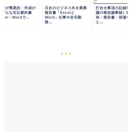
き方が簡易的・作成が
日次のビジネス向き業務
打合せ事項の記録簿
ンプルな支払誓約書
報告書「Excelと
議の報告議事録）確
xcel・Wordで...
Word」仕事や在宅勤
表・報告書・現場や
務...
と...