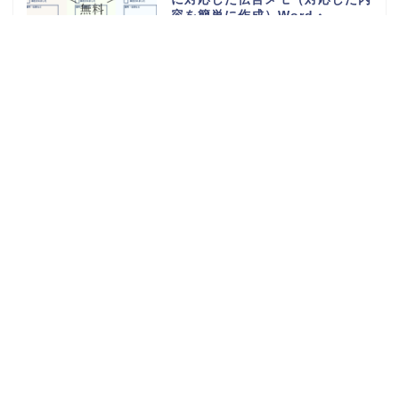
容を簡単に作成）Word・
Excel・PDFのテンプレートを無
料ダウンロード
電話や来客の伝言対応メモ
（ExcelやWordで電話・来社・
メールに編集）見やすく使える・
Word・Excel・PDFのテンプレ
ートを無料ダウンロード
体重測定の記録表（グラフやチャ
ートで簡単に移行一覧表を作成）
可愛い手書き・Word・Excel・
PDFのテンプレートを無料ダウン
ロード
持っていくものやメモ付きの時間
割表（小学生・小学校の勉強や授
業の科目で手作りが簡単）
Word・Excel・PDFのテンプレ
ートを無料ダウンロード
日直や当番が簡単に作れる学級日