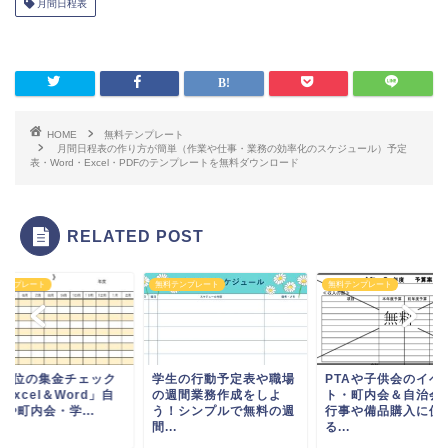
月間日程表
HOME
無料テンプレート
月間日程表の作り方が簡単（作業や仕事・業務の効率化のスケジュール）予定
表・Word・Excel・PDFのテンプレートを無料ダウンロード
RELATED POST
テンプレート
無料テンプレート
無料テンプレート
年単位の集金チェック
学生の行動予定表や職場
PTAや子供会のイベ
Excel＆Word」自
の週間業務作成をしよ
ト・町内会＆自治会
や町内会・学...
う！シンプルで無料の週
行事や備品購入に使
間...
る...