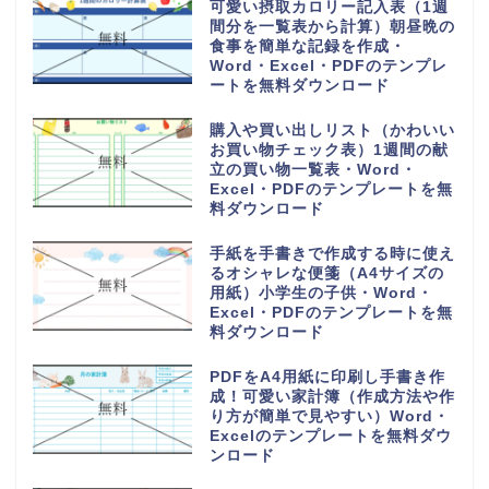
Excel・PDF」テンプレートを無
料でダウンロード
シンプルで簡易的に作成出来る業
務日報の無料テンプレート（会
社・社内・職場・仕事・提出書
類）をダウンロード
自治会・町内会で使用できる連絡
網の無料テンプレート（名簿・シ
ンプル・A4サイズ・縦型）
FAX送付状の無料テンプレート
（ビジネス・会社）個人に使いや
すいシンプルなデザイン！エクセ
ル＆ワードで作成簡単！PDFもセ
ット
シンプルで使いやすい御見積書
「word・Excel・PDF」書き方
＆編集が簡単な無料テンプレート