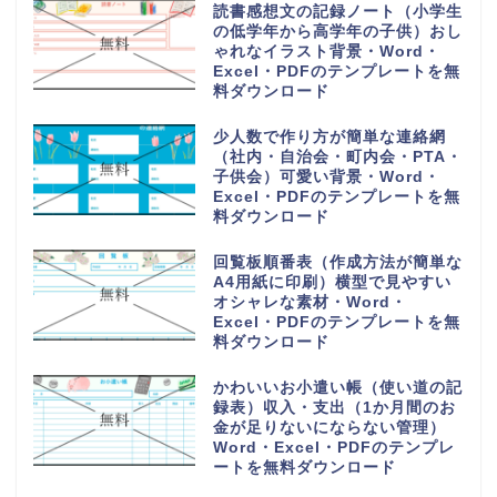
自治会や町内会で使用出来る集金
表の無料テンプレート（シンプ
ル・A4・長形3号・3枚印刷）
業務引継書の無料テンプレート
「書き方が簡単＆シンプル」
Excel＆Wordで項目編集！退職
や部署移動
16チームで使える勝ち上がりの
作成方法が簡単なわかりやすいト
ーナメント表のフリー素材・
Word・Excel・PDFのテンプレ
ートを無料ダウンロード
28人乗りの中型バス座席表（お
しゃれでかわいい配席図）貸し切