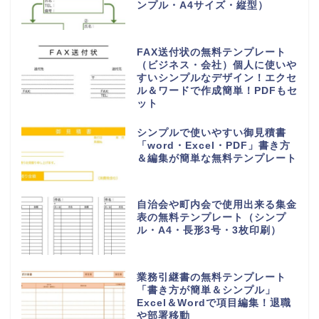
Excel・Word・PDF 利用想定サイズ：A4 会員登録
不要・なしで無料ダウンロード
役割分担表
HOME
無料テンプレート
担当業務の役割分担表の雛形（事務・経理・介護）作業内容・仕事の見える化・
Word・Excel・PDFのテンプレートを無料ダウンロード
RELATED POST
テンプレート
無料テンプレート
無料テンプレート