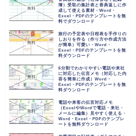
検索
検索
王の嗜みホーム
挨拶・マナー
書き方・例文
言葉・意味・使い方
無料テンプレート