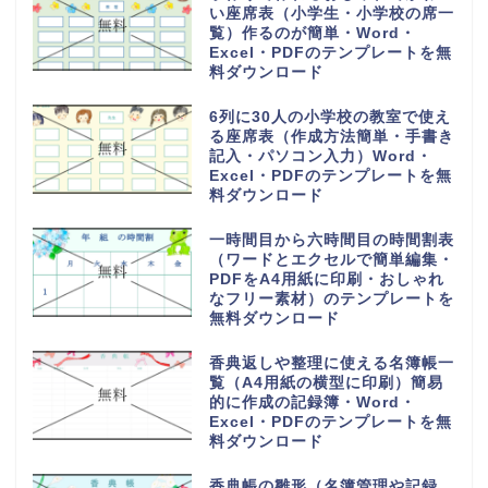
年収・年間の給与や収入の見込証明書の
書式（パートやバイト）手書き対応・
P...
社内で書類を回すことに使える回覧表・
順番表・回覧板（お知らせや案内と資
料...