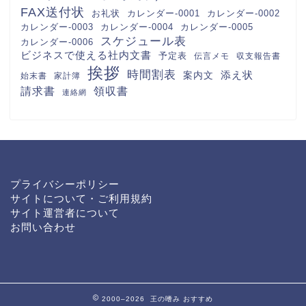
PDFをA4用紙に印刷・おしゃれ
なフリー素材）のテンプレートを
無料ダウンロード
香典返しや整理に使える名簿帳一
覧（A4用紙の横型に印刷）簡易
的に作成の記録簿・Word・
Excel・PDFのテンプレートを無
料ダウンロード
香典帳の雛形（名簿管理や記録
簿）受取の集計表と香典返しに作
成して使える素材・Word・
Excel・PDFのテンプレートを無
料でダウンロード
旅行の予定表や日程表を手作りの
しおりを作る（作り方や作成方法
が簡単）可愛い・Word・
Excel・PDFのテンプレートを無
料ダウンロード
6分割でわかりやすい電話や来社
に対応した伝言メモ（対応した内