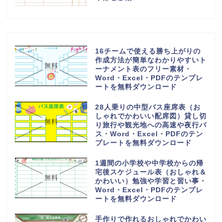
しゴムはんこのスタン
無料ダウンロード出来る
ビジネスや仕事で使
がかわいい辰年の年賀
Excel・Wordの血圧記
DONEリスト（達成
2024年用の無料...
録表（グラフ）家...
自己肯定感）やった事.