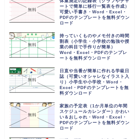
無料ダウンロード
作業日報の無料テンプレート
（Excel、Word、PDF）製造業
や建設業・工事現場で使いやすい
シンプルなフォーマットをダウロ
ード
記入例ありのシンプルな鍵預かり
証の無料テンプレート（Excel・
PDF・A4・縦型）使い方や使用
例とは
納品書「word・Excel・PDF」
シンプルで個人事業主＆法人で使
える無料テンプレート
作り方＆書き方が簡単でおすす
め！職務経歴書「word・