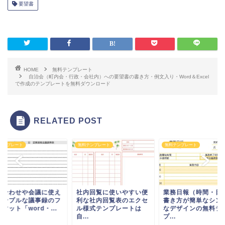
要望書
HOME
無料テンプレート
自治会（町内会・行政・会社内）への要望書の書き方・例文入り・Word＆Excel
で作成のテンプレートを無料ダウンロード
RELATED POST
テンプレート
無料テンプレート
無料テンプレート
ち合わせや会議に使え
社内回覧に使いやすい便
業務日報（時間・日
シンプルな議事録のフ
利な社内回覧表のエクセ
書き方が簡単なシン
マット「word・...
ル様式テンプレートは
なデザインの無料テ
自...
プ...