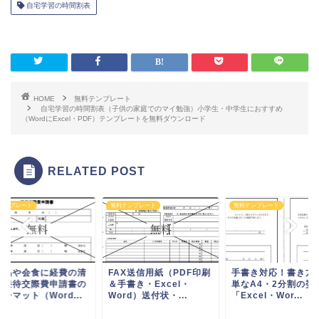
自宅学習の時間割表
HOME
無料テンプレート
自宅学習の時間割表（子供の家庭でのマイ勉強）小学生・中学生におすすめ
（WordにExcel・PDF）テンプレートを無料ダウンロード
RELATED POST
テンプレート
無料テンプレート
無料テンプレート
答品や会食に経費の清
FAX送信用紙（PDF印刷
手書き対応！書き方
に接待交際費申請書の
＆手書き・Excel・
単なA4・2分割の委
ーマット（Word...
Word）送付状・...
「Excel・Wor...