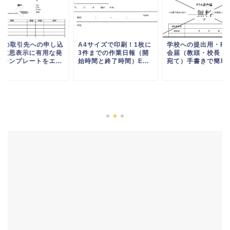
2Bの取引先への申し込
A4サイズで印刷！1枚に
学校への提出用・PT
の意思表示に有用な発
3件までの作業日報（開
会届（教頭・校長・
書テンプレートをエ...
始時間と終了時間）E...
宛て）手書きで簡単作.