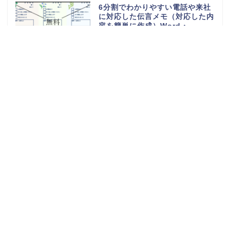
6分割でわかりやすい電話や来社
に対応した伝言メモ（対応した内
容を簡単に作成）Word・
Excel・PDFのテンプレートを無
料ダウンロード
電話や来客の伝言対応メモ
（ExcelやWordで電話・来社・
メールに編集）見やすく使える・
Word・Excel・PDFのテンプレ
ートを無料ダウンロード
体重測定の記録表（グラフやチャ
ートで簡単に移行一覧表を作成）
可愛い手書き・Word・Excel・
PDFのテンプレートを無料ダウン
ロード
持っていくものやメモ付きの時間
割表（小学生・小学校の勉強や授
業の科目で手作りが簡単）
Word・Excel・PDFのテンプレ
ートを無料ダウンロード