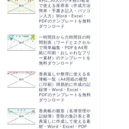
6列に30人の小学校の教室
で使える座席表（作成方法
簡単・手書き記入・パソコ
ン入力）Word・Excel・
PDFのテンプレートを無料
ダウンロード
一時間目から六時間目の時
間割表（ワードとエクセル
で簡単編集・PDFをA4用
紙に印刷・おしゃれなフリ
ー素材）のテンプレートを
無料ダウンロード
香典返しや整理に使える名
簿帳一覧（A4用紙の横型
に印刷）簡易的に作成の記
録簿・Word・Excel・
PDFのテンプレートを無料
ダウンロード
香典帳の雛形（名簿管理や
記録簿）受取の集計表と香
典返しに作成して使える素
材・Word・Excel・PDF