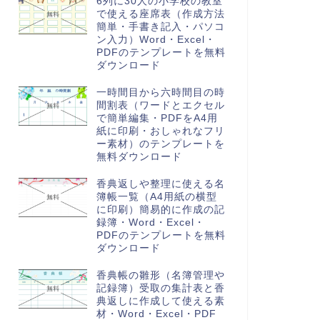
6列に30人の小学校の教室
で使える座席表（作成方法
簡単・手書き記入・パソコ
ン入力）Word・Excel・
PDFのテンプレートを無料
ダウンロード
一時間目から六時間目の時
間割表（ワードとエクセル
で簡単編集・PDFをA4用
紙に印刷・おしゃれなフリ
ー素材）のテンプレートを
無料ダウンロード
香典返しや整理に使える名
簿帳一覧（A4用紙の横型
に印刷）簡易的に作成の記
録簿・Word・Excel・
PDFのテンプレートを無料
ダウンロード
香典帳の雛形（名簿管理や
記録簿）受取の集計表と香
典返しに作成して使える素
材・Word・Excel・PDF