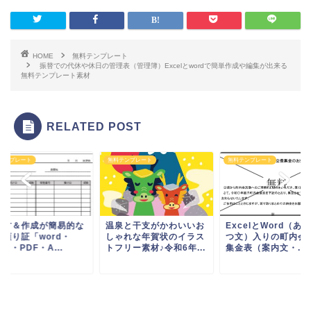
HOME
無料テンプレート
振替での代休や休日の管理表（管理簿）Excelとwordで簡単作成や編集が出来る
無料テンプレート素材
RELATED POST
テンプレート
無料テンプレート
無料テンプレート
き方＆作成が簡易的な
温泉と干支がかわいいお
ExcelとWord（あ
類預り証「word・
しゃれな年賀状のイラス
つ文）入りの町内会
cel・PDF・A...
トフリー素材♪令和6年...
集金表（案内文・...