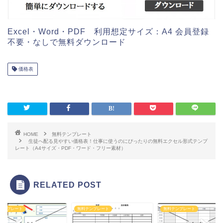
Excel・Word・PDF 利用想定サイズ：A4 会員登録
不要・なしで無料ダウンロード
価格表
HOME
無料テンプレート
生徒へ配る見やすい価格表！仕事に使うのにぴったりの無料エクセル形式テンプ
レート（A4サイズ・PDF・ワード・フリー素材）
RELATED POST
テンプレート
無料テンプレート
無料テンプレート