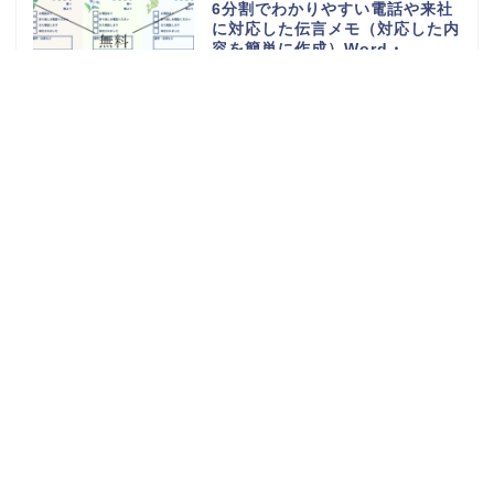
6分割でわかりやすい電話や来社
に対応した伝言メモ（対応した内
容を簡単に作成）Word・
Excel・PDFのテンプレートを無
料ダウンロード
電話や来客の伝言対応メモ
（ExcelやWordで電話・来社・
メールに編集）見やすく使える・
Word・Excel・PDFのテンプレ
ートを無料ダウンロード
体重測定の記録表（グラフやチャ
ートで簡単に移行一覧表を作成）
可愛い手書き・Word・Excel・
PDFのテンプレートを無料ダウン
ロード
持っていくものやメモ付きの時間
割表（小学生・小学校の勉強や授
業の科目で手作りが簡単）
Word・Excel・PDFのテンプレ
ートを無料ダウンロード