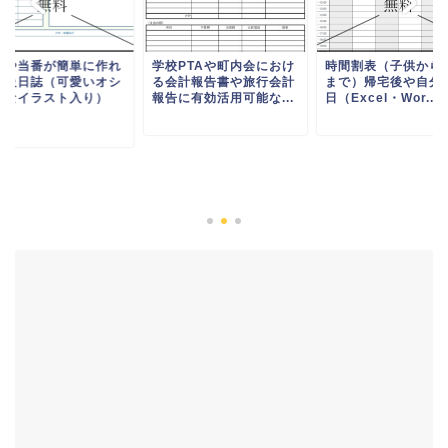
直や当番が簡単に作れ
学校PTAや町内会におけ
時間割表（子供から
学級日誌（可愛いオシ
る会計報告書や旅行会計
まで）帰宅後や自分
レなイラスト入り）
報告に有効活用可能な...
日（Excel・Wor...
.