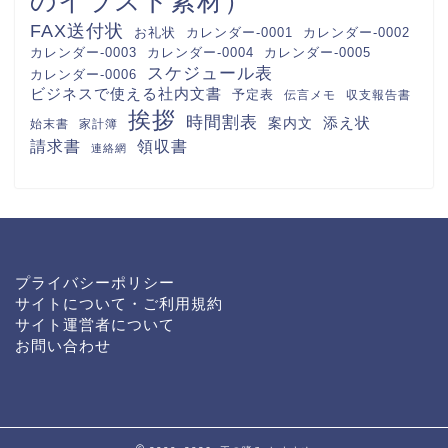
のイラスト素材）
FAX送付状
カレンダー-0001
カレンダー-0002
お礼状
カレンダー-0003
カレンダー-0004
カレンダー-0005
スケジュール表
カレンダー-0006
ビジネスで使える社内文書
予定表
伝言メモ
収支報告書
挨拶
時間割表
案内文
添え状
始末書
家計簿
請求書
領収書
連絡網
プライバシーポリシー
サイトについて・ご利用規約
サイト運営者について
お問い合わせ