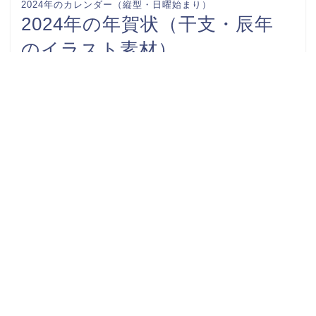
2024年のカレンダー（縦型・日曜始まり）
2024年の年賀状（干支・辰年
のイラスト素材）
FAX送付状
カレンダー-0001
カレンダー-0002
お礼状
カレンダー-0003
カレンダー-0004
カレンダー-0005
スケジュール表
カレンダー-0006
ビジネスで使える社内文書
予定表
伝言メモ
収支報告書
挨拶
時間割表
案内文
添え状
始末書
家計簿
請求書
領収書
連絡網
プライバシーポリシー
サイトについて・ご利用規約
サイト運営者について
お問い合わせ