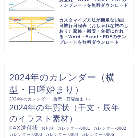
ゃれなイラスト背景・Word・
Excel・PDFのテンプレートを無
料ダウンロード
少人数で作り方が簡単な連絡網
（社内・自治会・町内会・PTA・
子供会）可愛い背景・Word・
Excel・PDFのテンプレートを無
料ダウンロード
回覧板順番表（作成方法が簡単な
A4用紙に印刷）横型で見やすい
オシャレな素材・Word・
Excel・PDFのテンプレートを無
料ダウンロード
かわいいお小遣い帳（使い道の記
録表）収入・支出（1か月間のお
金が足りないにならない管理）
Word・Excel・PDFのテンプレ
ートを無料ダウンロード
おしゃれでかわいい！入会申込書