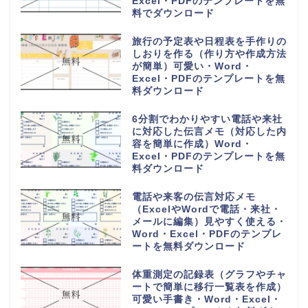
Excel・PDFのテンプレートを無
料ダウンロード
6列に30人の小学校の教室で使え
る座席表（作成方法簡単・手書き
記入・パソコン入力）Word・
Excel・PDFのテンプレートを無
料ダウンロード
一時間目から六時間目の時間割表
（ワードとエクセルで簡単編集・
PDFをA4用紙に印刷・おしゃれ
なフリー素材）のテンプレートを
無料ダウンロード
香典返しや整理に使える名簿帳一
覧（A4用紙の横型に印刷）簡易
的に作成の記録簿・Word・
Excel・PDFのテンプレートを無
料ダウンロード
香典帳の雛形（名簿管理や記録
簿）受取の集計表と香典返しに作