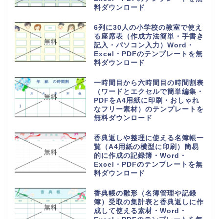
16チームで使える勝ち上がりの
作成方法が簡単なわかりやすいト
ーナメント表のフリー素材・
Word・Excel・PDFのテンプレ
ートを無料ダウンロード
28人乗りの中型バス座席表（お
しゃれでかわいい配席図）貸し切
り旅行や観光地への高速や夜行バ
ス・Word・Excel・PDFのテン
プレートを無料ダウンロード
1週間の小学校や中学校からの帰
宅後スケジュール表（おしゃれ＆
かわいい）勉強や学習と習い事・
Word・Excel・PDFのテンプレ
ートを無料ダウンロード
手作りで作れるおしゃれでかわい
い座席表（小学生・小学校の席一
覧）作るのが簡単・Word・