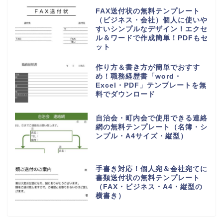
き対応のPDF印刷）無料テンプレ
ート
控えとセットA4・2枚組の請求書
「word・Excel・PDF」編集＆
手書きに対応したシンプル無料テ
ンプレート
エクセルで簡単！売上管理表（集
計表）の無料テンプレート「エク
セル・ワード・PDF」手書きにも
対応A4印刷
シンプルで使いやすい御見積書
「word・Excel・PDF」書き方
＆編集が簡単な無料テンプレート
業務引継書の無料テンプレート
「書き方が簡単＆シンプル」
Excel＆Wordで項目編集！退職
や部署移動