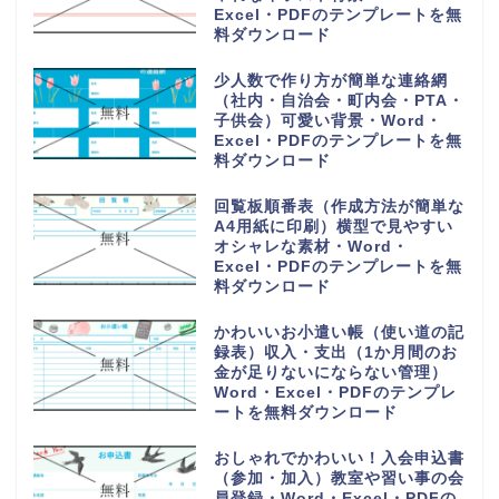
食事を簡単な記録を作成・
Word・Excel・PDFのテンプレ
ートを無料ダウンロード
購入や買い出しリスト（かわいい
お買い物チェック表）1週間の献
立の買い物一覧表・Word・
Excel・PDFのテンプレートを無
料ダウンロード
手紙を手書きで作成する時に使え
るオシャレな便箋（A4サイズの
用紙）小学生の子供・Word・
Excel・PDFのテンプレートを無
料ダウンロード
PDFをA4用紙に印刷し手書き作
成！可愛い家計簿（作成方法や作
り方が簡単で見やすい）Word・
Excelのテンプレートを無料ダウ
ンロード
読書感想文の記録ノート（小学生
の低学年から高学年の子供）おし