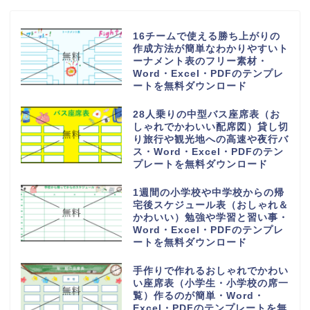
FAX送付状の無料テンプレート
（ビジネス・会社）個人に使いや
すいシンプルなデザイン！エクセ
ル＆ワードで作成簡単！PDFもセ
ット
作り方＆書き方が簡単でおすす
め！職務経歴書「word・
Excel・PDF」テンプレートを無
料でダウンロード
自治会・町内会で使用できる連絡
網の無料テンプレート（名簿・シ
ンプル・A4サイズ・縦型）
手書き対応！個人宛＆会社宛てに
書類送付状の無料テンプレート
（FAX・ビジネス・A4・縦型の
横書き）