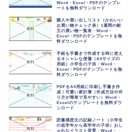
可愛い手書き・Word・Excel・
PDFのテンプレートを無料ダウン
ロード
持っていくものやメモ付きの時間
割表（小学生・小学校の勉強や授
業の科目で手作りが簡単）
Word・Excel・PDFのテンプレ
ートを無料ダウンロード
日直や当番が簡単に作れる学級日
誌（可愛いオシャレなイラスト入
り）小学生や小学校・Word・
Excel・PDFのテンプレートを無
料ダウンロード
家族の予定表（1か月単位の年間
スケジュールカレンダー）かわい
い＆おしゃれ・Word・Excel・
PDFのテンプレートを無料ダウン
ロード
可愛い摂取カロリー記入表（1週
間分を一覧表から計算）朝昼晩の