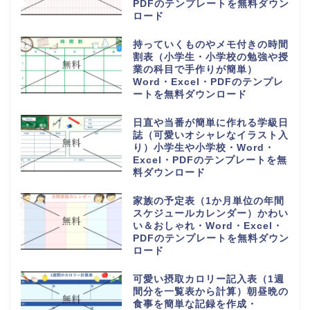
成して使える素材・Word・
Excel・PDFのテンプレートを無
料でダウンロード
旅行の予定表や日程表を手作りの
しおりを作る（作り方や作成方法
が簡単）可愛い・Word・
Excel・PDFのテンプレートを無
料ダウンロード
6分割でわかりやすい電話や来社
に対応した伝言メモ（対応した内
容を簡単に作成）Word・
Excel・PDFのテンプレートを無
料ダウンロード
電話や来客の伝言対応メモ
（ExcelやWordで電話・来社・
メールに編集）見やすく使える・
Word・Excel・PDFのテンプレ
ートを無料ダウンロード
体重測定の記録表（グラフやチャ
ートで簡単に移行一覧表を作成）