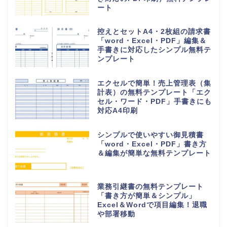
王の嗜みホーム
挨拶・マナー
書き方・例文
言葉・意味・使い方
無料テンプレート
無料ダウンロード
PTA退会届の無料テンプレート
（学校・辞める・提出書類・保護
者・シンプル）
初心者でも簡単なおすすめ家計簿
（作り方が簡単なエクセル＆手書