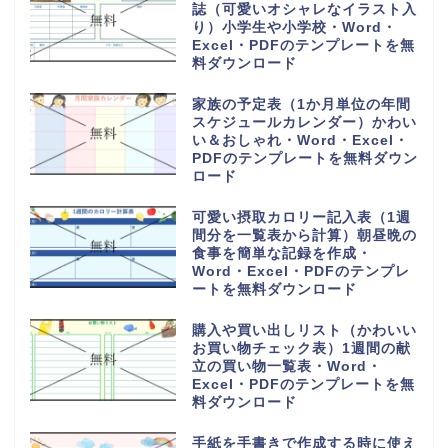
6分割でわかりやすい電話や来社
に対応した伝言メモ（対応した内
容を簡単に作成）Word・
Excel・PDFのテンプレートを無
料ダウンロード
電話や来客の伝言対応メモ
（ExcelやWordで電話・来社・
メールに編集）見やすく使える・
Word・Excel・PDFのテンプレ
ートを無料ダウンロード
体重測定の記録表（グラフやチャ
ートで簡単に移行一覧表を作成）
可愛い手書き・Word・Excel・
PDFのテンプレートを無料ダウン
ロード
持っていくものやメモ付きの時間
割表（小学生・小学校の勉強や授
業の科目で手作りが簡単）
Word・Excel・PDFのテンプレ
ートを無料ダウンロード