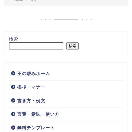
町内会や自治会で利用可能な
例文・見本入りのPTA訃報
訃報のお知らせ・連絡「Excel
（学校の先生や子供の同級
とWordで作成」A4サイズで
生・保護者など）Wordと
FAX対応の無料テンプレート
Excelで編集のテンプレートを
無料ダウンロード
無料テンプレート
会社内や社外・町内会と自治
会の訃報（WordとExcelで文
例を編集・PDFで簡単作成）
テンプレートを無料ダウンロ
ード