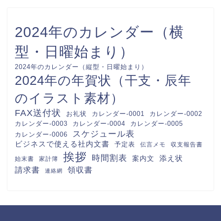
回覧板順番表（作成方法が簡単な
A4用紙に印刷）横型で見やすい
オシャレな素材・Word・
Excel・PDFのテンプレートを無
料ダウンロード
かわいいお小遣い帳（使い道の記
録表）収入・支出（1か月間のお
金が足りないにならない管理）
Word・Excel・PDFのテンプレ
ートを無料ダウンロード
おしゃれでかわいい！入会申込書
（参加・加入）教室や習い事の会
員登録・Word・Excel・PDFの
テンプレートを無料ダウンロード
カスタマイズ方法が簡単な1泊2
日旅行日程表（おしゃれな旅のし
おり）家族・慰安・合宿に作れ
る・Word・Excel・PDFのテン
プレートを無料ダウンロード