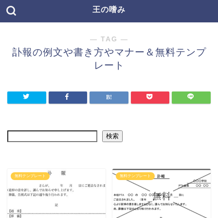
王の嗜み
― TAG ―
訃報の例文や書き方やマナー＆無料テンプ
レート