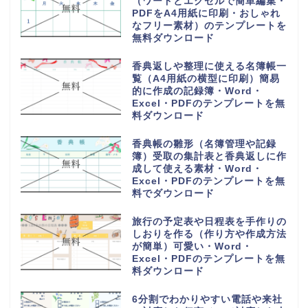
しゃれでかわいい配席図）貸し切
り旅行や観光地への高速や夜行バ
ス・Word・Excel・PDFのテン
プレートを無料ダウンロード
1週間の小学校や中学校からの帰
宅後スケジュール表（おしゃれ＆
かわいい）勉強や学習と習い事・
Word・Excel・PDFのテンプレ
ートを無料ダウンロード
手作りで作れるおしゃれでかわい
い座席表（小学生・小学校の席一
覧）作るのが簡単・Word・
Excel・PDFのテンプレートを無
料ダウンロード
6列に30人の小学校の教室で使え
る座席表（作成方法簡単・手書き
記入・パソコン入力）Word・
Excel・PDFのテンプレートを無
料ダウンロード