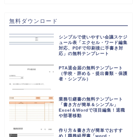
HOME
訃報
検索
検索
王の嗜みホーム
挨拶・マナー
書き方・例文
言葉・意味・使い方