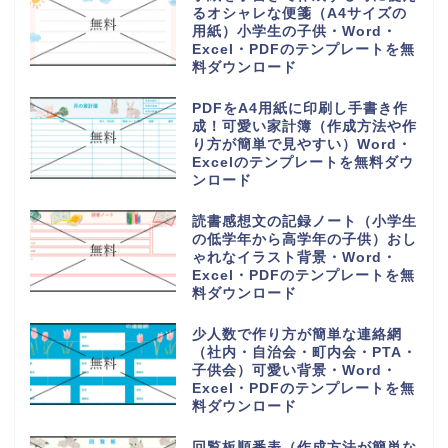
日直や当番が簡単に作れる学級日
誌（可愛いオシャレなイラスト入
り）小学生や小学校・Word・
Excel・PDFのテンプレートを無
料ダウンロード
家族の予定表（1か月単位の年間
スケジュールカレンダー）かわい
い＆おしゃれ・Word・Excel・
PDFのテンプレートを無料ダウン
ロード
可愛い摂取カロリー記入表（1週
間分を一覧表から計算）朝昼晩の
食事を簡単な記録を作成・
Word・Excel・PDFのテンプレ
ートを無料ダウンロード
購入や買い出しリスト（かわいい
お買い物チェック表）1週間の献
立の買い物一覧表・Word・
Excel・PDFのテンプレートを無
料ダウンロード