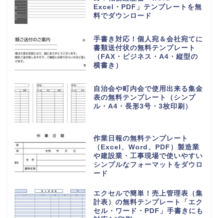
無料テンプレート
無料ダウンロード
シンプルで使いやすい会議スケジ
ュール表「エクセル・ワード編集
対応、PDFで印刷後に手書き対
応」の無料テンプレート
PTA退会届の無料テンプレート
（学校・辞める・提出書類・保護
者・シンプル）
業務引継書の無料テンプレート
「書き方が簡単＆シンプル」
Excel＆Wordで項目編集！退職
や部署移動
作り方＆書き方が簡単でおすす