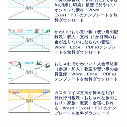
手紙を手書きで作成する時に使え
るオシャレな便箋（A4サイズの
用紙）小学生の子供・Word・
Excel・PDFのテンプレートを無
料ダウンロード
PDFをA4用紙に印刷し手書き作
成！可愛い家計簿（作成方法や作
り方が簡単で見やすい）Word・
Excelのテンプレートを無料ダウ
ンロード
読書感想文の記録ノート（小学生
の低学年から高学年の子供）おし
ゃれなイラスト背景・Word・
Excel・PDFのテンプレートを無
料ダウンロード
少人数で作り方が簡単な連絡網
（社内・自治会・町内会・PTA・
子供会）可愛い背景・Word・
Excel・PDFのテンプレートを無
料ダウンロード