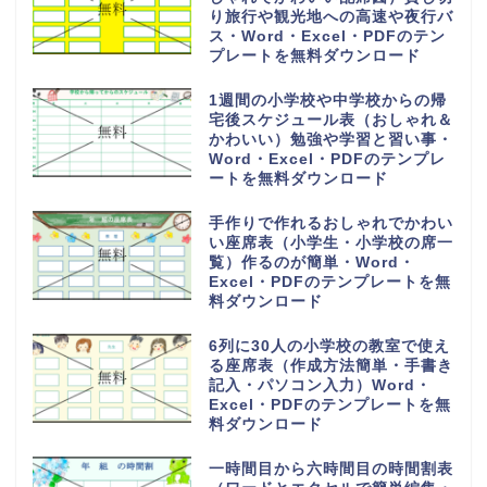
セル・ワード・PDF」手書きにも
対応A4印刷
控えとセットA4・2枚組の請求書
「word・Excel・PDF」編集＆
手書きに対応したシンプル無料テ
ンプレート
在庫証明書の無料テンプレート
（販売会社・取扱商品＆製品・倉
庫・管理）
16チームで使える勝ち上がりの
作成方法が簡単なわかりやすいト
ーナメント表のフリー素材・
Word・Excel・PDFのテンプレ
ートを無料ダウンロード
28人乗りの中型バス座席表（お