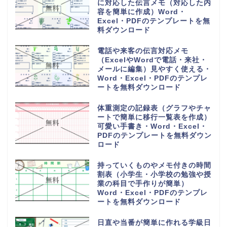
一時間目から六時間目の時間割表
（ワードとエクセルで簡単編集・
PDFをA4用紙に印刷・おしゃれ
なフリー素材）のテンプレートを
無料ダウンロード
香典返しや整理に使える名簿帳一
覧（A4用紙の横型に印刷）簡易
的に作成の記録簿・Word・
Excel・PDFのテンプレートを無
料ダウンロード
香典帳の雛形（名簿管理や記録
簿）受取の集計表と香典返しに作
成して使える素材・Word・
Excel・PDFのテンプレートを無
料でダウンロード
旅行の予定表や日程表を手作りの
しおりを作る（作り方や作成方法
が簡単）可愛い・Word・
Excel・PDFのテンプレートを無
料ダウンロード