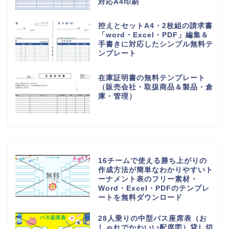
め！職務経歴書「word・
Excel・PDF」テンプレートを無
料でダウンロード
手書き対応！個人宛＆会社宛てに
書類送付状の無料テンプレート
（FAX・ビジネス・A4・縦型の
横書き）
自治会や町内会で使用出来る集金
表の無料テンプレート（シンプ
ル・A4・長形3号・3枚印刷）
作業日報の無料テンプレート
（Excel、Word、PDF）製造業
や建設業・工事現場で使いやすい
シンプルなフォーマットをダウロ
ード
エクセルで簡単！売上管理表（集
計表）の無料テンプレート「エク