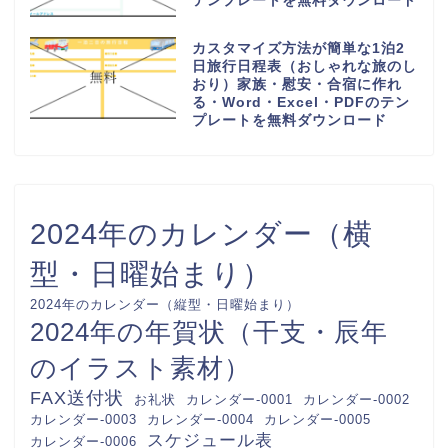
Excel・PDFのテンプレートを無
料ダウンロード
少人数で作り方が簡単な連絡網
（社内・自治会・町内会・PTA・
子供会）可愛い背景・Word・
Excel・PDFのテンプレートを無
料ダウンロード
回覧板順番表（作成方法が簡単な
A4用紙に印刷）横型で見やすい
オシャレな素材・Word・
Excel・PDFのテンプレートを無
料ダウンロード
かわいいお小遣い帳（使い道の記
録表）収入・支出（1か月間のお
金が足りないにならない管理）
Word・Excel・PDFのテンプレ
ートを無料ダウンロード
おしゃれでかわいい！入会申込書
（参加・加入）教室や習い事の会