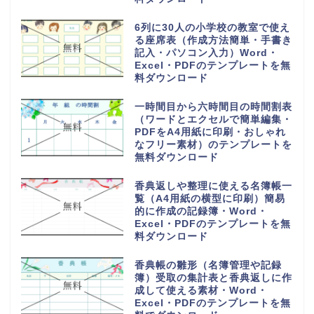
16チームで使える勝ち上がりの
作成方法が簡単なわかりやすいト
ーナメント表のフリー素材・
Word・Excel・PDFのテンプレ
ートを無料ダウンロード
28人乗りの中型バス座席表（お
しゃれでかわいい配席図）貸し切
り旅行や観光地への高速や夜行バ
ス・Word・Excel・PDFのテン
プレートを無料ダウンロード
1週間の小学校や中学校からの帰
宅後スケジュール表（おしゃれ＆
かわいい）勉強や学習と習い事・
Word・Excel・PDFのテンプレ
ートを無料ダウンロード
手作りで作れるおしゃれでかわい
い座席表（小学生・小学校の席一
覧）作るのが簡単・Word・