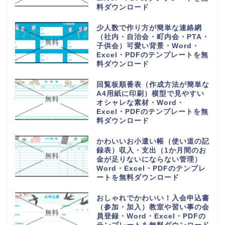
Word・Excel・PDFのテンプレ
ートを無料ダウンロード
購入や買い出しリスト（かわいい
お買い物チェック表）1週間の献
立の買い物一覧表・Word・
Excel・PDFのテンプレートを無
料ダウンロード
手紙を手書きで作成する時に使え
るオシャレな便箋（A4サイズの
用紙）小学生の子供・Word・
Excel・PDFのテンプレートを無
料ダウンロード
PDFをA4用紙に印刷し手書き作
成！可愛い家計簿（作成方法や作
り方が簡単で見やすい）Word・
Excelのテンプレートを無料ダウ
ンロード
読書感想文の記録ノート（小学生
の低学年から高学年の子供）おし
ゃれなイラスト背景・Word・