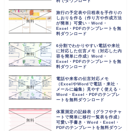
Excel・PDFのテンプレートを無
料ダウンロード
6列に30人の小学校の教室で使え
る座席表（作成方法簡単・手書き
記入・パソコン入力）Word・
Excel・PDFのテンプレートを無
料ダウンロード
一時間目から六時間目の時間割表
（ワードとエクセルで簡単編集・
PDFをA4用紙に印刷・おしゃれ
なフリー素材）のテンプレートを
無料ダウンロード
香典返しや整理に使える名簿帳一
覧（A4用紙の横型に印刷）簡易
的に作成の記録簿・Word・
Excel・PDFのテンプレートを無
料ダウンロード
香典帳の雛形（名簿管理や記録
簿）受取の集計表と香典返しに作
成して使える素材・Word・