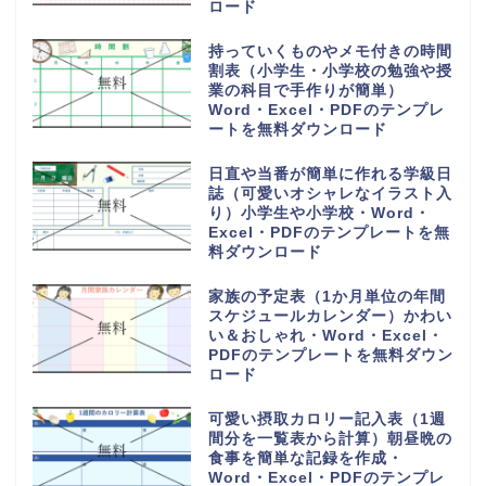
Excel・PDFのテンプレートを無
料でダウンロード
旅行の予定表や日程表を手作りの
しおりを作る（作り方や作成方法
が簡単）可愛い・Word・
Excel・PDFのテンプレートを無
料ダウンロード
6分割でわかりやすい電話や来社
に対応した伝言メモ（対応した内
容を簡単に作成）Word・
Excel・PDFのテンプレートを無
料ダウンロード
電話や来客の伝言対応メモ
（ExcelやWordで電話・来社・
メールに編集）見やすく使える・
Word・Excel・PDFのテンプレ
ートを無料ダウンロード
体重測定の記録表（グラフやチャ
ートで簡単に移行一覧表を作成）
可愛い手書き・Word・Excel・