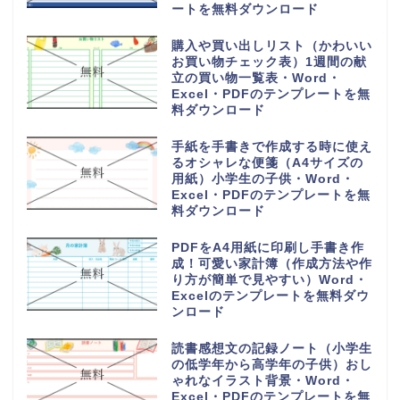
PDFのテンプレートを無料ダウン
ロード
持っていくものやメモ付きの時間
割表（小学生・小学校の勉強や授
業の科目で手作りが簡単）
Word・Excel・PDFのテンプレ
ートを無料ダウンロード
日直や当番が簡単に作れる学級日
誌（可愛いオシャレなイラスト入
り）小学生や小学校・Word・
Excel・PDFのテンプレートを無
料ダウンロード
家族の予定表（1か月単位の年間
スケジュールカレンダー）かわい
い＆おしゃれ・Word・Excel・
PDFのテンプレートを無料ダウン
ロード
可愛い摂取カロリー記入表（1週
間分を一覧表から計算）朝昼晩の
食事を簡単な記録を作成・