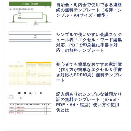
（FAX・ビジネス・A4・縦型の
横書き）
自治会や町内会で使用出来る集金
表の無料テンプレート（シンプ
ル・A4・長形3号・3枚印刷）
FAX送付状の無料テンプレート
（ビジネス・会社）個人に使いや
すいシンプルなデザイン！エクセ
ル＆ワードで作成簡単！PDFもセ
ット
PTA退会届の無料テンプレート
（学校・辞める・提出書類・保護
者・シンプル）
納品書「word・Excel・PDF」
シンプルで個人事業主＆法人で使
える無料テンプレート