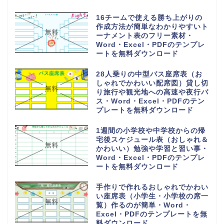
自治会・町内会で使用できる連絡
網の無料テンプレート（名簿・シ
ンプル・A4サイズ・縦型）
シンプルで使いやすい会議スケジ
ュール表「エクセル・ワード編集
対応、PDFで印刷後に手書き対
応」の無料テンプレート
初心者でも簡単なおすすめ家計簿
（作り方が簡単なエクセル＆手書
き対応のPDF印刷）無料テンプレ
ート
記入例ありのシンプルな鍵預かり
証の無料テンプレート（Excel・
PDF・A4・縦型）使い方や使用
例とは