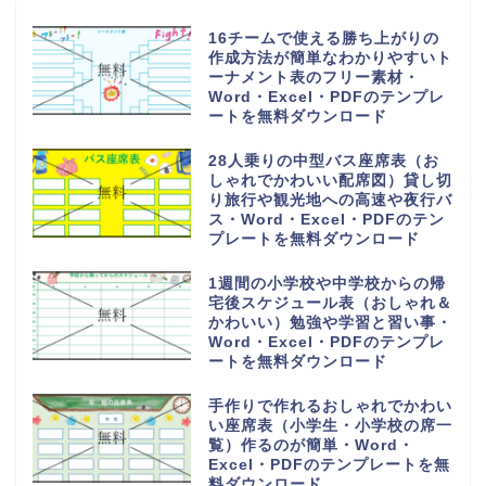
FAX送付状の無料テンプレート
（ビジネス・会社）個人に使いや
すいシンプルなデザイン！エクセ
ル＆ワードで作成簡単！PDFもセ
ット
業務引継書の無料テンプレート
「書き方が簡単＆シンプル」
Excel＆Wordで項目編集！退職
や部署移動
シンプルで使いやすい会議スケジ
ュール表「エクセル・ワード編集
対応、PDFで印刷後に手書き対
応」の無料テンプレート
シンプルで簡易的に作成出来る業
務日報の無料テンプレート（会
社・社内・職場・仕事・提出書
類）をダウンロード