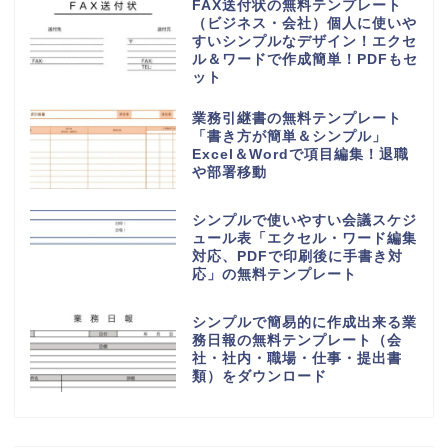
ンプル・A4サイズ・縦型）
初心者でも簡単なおすすめ家計簿
（作り方が簡単なエクセル＆手書
き対応のPDF印刷）無料テンプレ
ート
シンプルで使いやすい御見積書
「word・Excel・PDF」書き方
＆編集が簡単な無料テンプレート
納品書「word・Excel・PDF」
シンプルで個人事業主＆法人で使
える無料テンプレート
記入例ありのシンプルな鍵預かり
証の無料テンプレート（Excel・
PDF・A4・縦型）使い方や使用
例とは