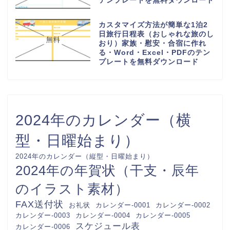
Excel・PDFのテンプレートを無
料ダウンロード
少人数で作り方が簡単な連絡網
（社内・自治会・町内会・PTA・
子供会）可愛い背景・Word・
Excel・PDFのテンプレートを無
料ダウンロード
回覧板順番表（作成方法が簡単な
A4用紙に印刷）横型で見やすい
オシャレな素材・Word・
Excel・PDFのテンプレートを無
料ダウンロード
かわいいお小遣い帳（使い道の記
録表）収入・支出（1か月間のお
金が足りないにならない管理）
Word・Excel・PDFのテンプレ
ートを無料ダウンロード
おしゃれでかわいい！入会申込書
（参加・加入）教室や習い事の会