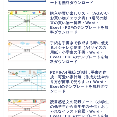
PDFのテンプレートを無料ダウン
ロード
持っていくものやメモ付きの時間
割表（小学生・小学校の勉強や授
業の科目で手作りが簡単）
Word・Excel・PDFのテンプレ
ートを無料ダウンロード
日直や当番が簡単に作れる学級日
誌（可愛いオシャレなイラスト入
り）小学生や小学校・Word・
Excel・PDFのテンプレートを無
料ダウンロード
家族の予定表（1か月単位の年間
スケジュールカレンダー）かわい
い＆おしゃれ・Word・Excel・
PDFのテンプレートを無料ダウン
ロード
可愛い摂取カロリー記入表（1週
間分を一覧表から計算）朝昼晩の
食事を簡単な記録を作成・