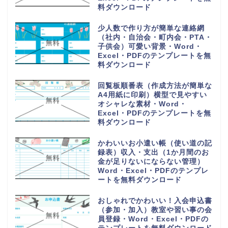
Word・Excel・PDFのテンプレ
ートを無料ダウンロード
購入や買い出しリスト（かわいい
お買い物チェック表）1週間の献
立の買い物一覧表・Word・
Excel・PDFのテンプレートを無
料ダウンロード
手紙を手書きで作成する時に使え
るオシャレな便箋（A4サイズの
用紙）小学生の子供・Word・
Excel・PDFのテンプレートを無
料ダウンロード
PDFをA4用紙に印刷し手書き作
成！可愛い家計簿（作成方法や作
り方が簡単で見やすい）Word・
Excelのテンプレートを無料ダウ
ンロード
読書感想文の記録ノート（小学生
の低学年から高学年の子供）おし
ゃれなイラスト背景・Word・