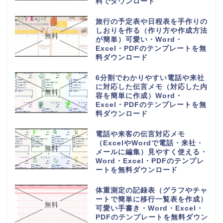
Excel・PDFのテンプレートを無
料ダウンロード
6列に30人の小学校の教室で使え
る座席表（作成方法簡単・手書き
記入・パソコン入力）Word・
Excel・PDFのテンプレートを無
料ダウンロード
一時間目から六時間目の時間割表
（ワードとエクセルで簡単編集・
PDFをA4用紙に印刷・おしゃれ
なフリー素材）のテンプレートを
無料ダウンロード
香典返しや整理に使える名簿帳一
覧（A4用紙の横型に印刷）簡易
的に作成の記録簿・Word・
Excel・PDFのテンプレートを無
料ダウンロード
香典帳の雛形（名簿管理や記録
簿）受取の集計表と香典返しに作
成して使える素材・Word・