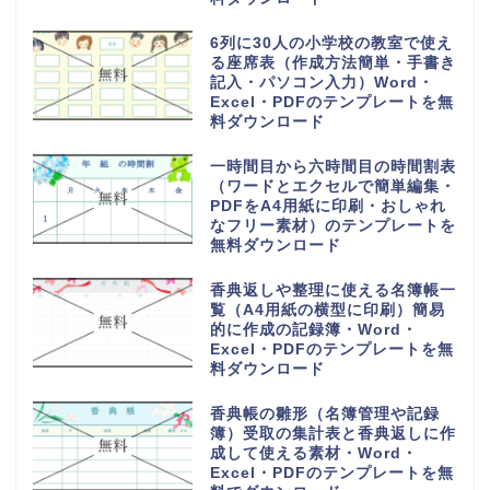
16チームで使える勝ち上がりの
作成方法が簡単なわかりやすいト
ーナメント表のフリー素材・
Word・Excel・PDFのテンプレ
ートを無料ダウンロード
28人乗りの中型バス座席表（お
しゃれでかわいい配席図）貸し切
り旅行や観光地への高速や夜行バ
ス・Word・Excel・PDFのテン
プレートを無料ダウンロード
1週間の小学校や中学校からの帰
宅後スケジュール表（おしゃれ＆
かわいい）勉強や学習と習い事・
Word・Excel・PDFのテンプレ
ートを無料ダウンロード
手作りで作れるおしゃれでかわい
い座席表（小学生・小学校の席一
覧）作るのが簡単・Word・