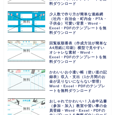
Word・Excel・PDFのテンプレ
ートを無料ダウンロード
購入や買い出しリスト（かわいい
お買い物チェック表）1週間の献
立の買い物一覧表・Word・
Excel・PDFのテンプレートを無
料ダウンロード
手紙を手書きで作成する時に使え
るオシャレな便箋（A4サイズの
用紙）小学生の子供・Word・
Excel・PDFのテンプレートを無
料ダウンロード
PDFをA4用紙に印刷し手書き作
成！可愛い家計簿（作成方法や作
り方が簡単で見やすい）Word・
Excelのテンプレートを無料ダウ
ンロード
読書感想文の記録ノート（小学生
の低学年から高学年の子供）おし
ゃれなイラスト背景・Word・