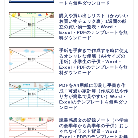
PDFのテンプレートを無料ダウン
ロード
持っていくものやメモ付きの時間
割表（小学生・小学校の勉強や授
業の科目で手作りが簡単）
Word・Excel・PDFのテンプレ
ートを無料ダウンロード
日直や当番が簡単に作れる学級日
誌（可愛いオシャレなイラスト入
り）小学生や小学校・Word・
Excel・PDFのテンプレートを無
料ダウンロード
家族の予定表（1か月単位の年間
スケジュールカレンダー）かわい
い＆おしゃれ・Word・Excel・
PDFのテンプレートを無料ダウン
ロード
可愛い摂取カロリー記入表（1週
間分を一覧表から計算）朝昼晩の
食事を簡単な記録を作成・