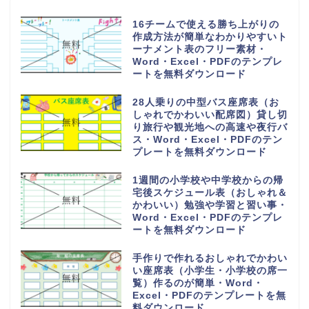
在庫証明書の無料テンプレート
（販売会社・取扱商品＆製品・倉
庫・管理）
初心者でも簡単なおすすめ家計簿
（作り方が簡単なエクセル＆手書
き対応のPDF印刷）無料テンプレ
ート
PTA退会届の無料テンプレート
（学校・辞める・提出書類・保護
者・シンプル）
シンプルで使いやすい御見積書
「word・Excel・PDF」書き方
＆編集が簡単な無料テンプレート