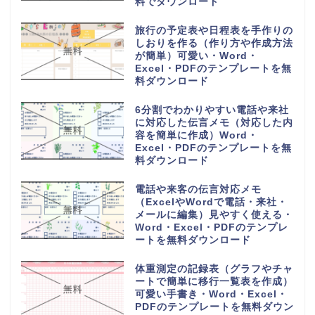
Excel・PDFのテンプレートを無
料ダウンロード
6列に30人の小学校の教室で使え
る座席表（作成方法簡単・手書き
記入・パソコン入力）Word・
Excel・PDFのテンプレートを無
料ダウンロード
一時間目から六時間目の時間割表
（ワードとエクセルで簡単編集・
PDFをA4用紙に印刷・おしゃれ
なフリー素材）のテンプレートを
無料ダウンロード
香典返しや整理に使える名簿帳一
覧（A4用紙の横型に印刷）簡易
的に作成の記録簿・Word・
Excel・PDFのテンプレートを無
料ダウンロード
香典帳の雛形（名簿管理や記録
簿）受取の集計表と香典返しに作
成して使える素材・Word・