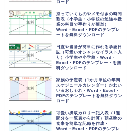
Excel・PDFのテンプレートを無
料でダウンロード
旅行の予定表や日程表を手作りの
しおりを作る（作り方や作成方法
が簡単）可愛い・Word・
Excel・PDFのテンプレートを無
料ダウンロード
6分割でわかりやすい電話や来社
に対応した伝言メモ（対応した内
容を簡単に作成）Word・
Excel・PDFのテンプレートを無
料ダウンロード
電話や来客の伝言対応メモ
（ExcelやWordで電話・来社・
メールに編集）見やすく使える・
Word・Excel・PDFのテンプレ
ートを無料ダウンロード
体重測定の記録表（グラフやチャ
ートで簡単に移行一覧表を作成）
可愛い手書き・Word・Excel・