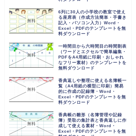
16チームで使える勝ち上がりの
作成方法が簡単なわかりやすいト
ーナメント表のフリー素材・
Word・Excel・PDFのテンプレ
ートを無料ダウンロード
28人乗りの中型バス座席表（お
しゃれでかわいい配席図）貸し切
り旅行や観光地への高速や夜行バ
ス・Word・Excel・PDFのテン
プレートを無料ダウンロード
1週間の小学校や中学校からの帰
宅後スケジュール表（おしゃれ＆
かわいい）勉強や学習と習い事・
Word・Excel・PDFのテンプレ
ートを無料ダウンロード
手作りで作れるおしゃれでかわい
い座席表（小学生・小学校の席一
覧）作るのが簡単・Word・