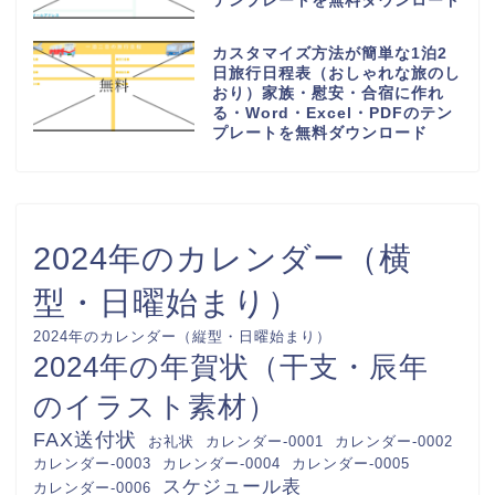
Excel・PDFのテンプレートを無
料ダウンロード
少人数で作り方が簡単な連絡網
（社内・自治会・町内会・PTA・
子供会）可愛い背景・Word・
Excel・PDFのテンプレートを無
料ダウンロード
回覧板順番表（作成方法が簡単な
A4用紙に印刷）横型で見やすい
オシャレな素材・Word・
Excel・PDFのテンプレートを無
料ダウンロード
かわいいお小遣い帳（使い道の記
録表）収入・支出（1か月間のお
金が足りないにならない管理）
Word・Excel・PDFのテンプレ
ートを無料ダウンロード
おしゃれでかわいい！入会申込書
（参加・加入）教室や習い事の会