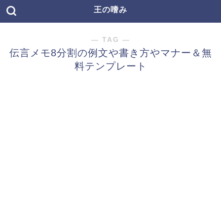
王の嗜み
― TAG ―
伝言メモ8分割の例文や書き方やマナー＆無
料テンプレート