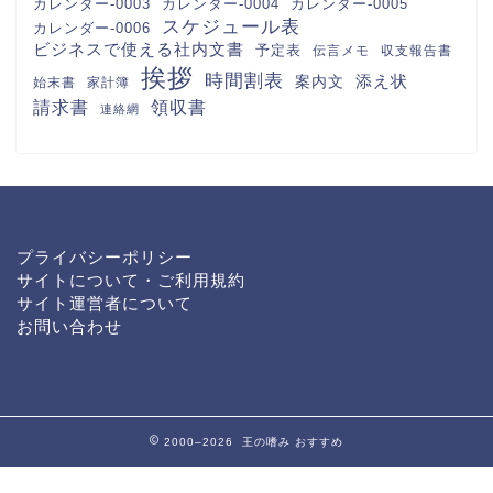
カレンダー-0003
カレンダー-0004
カレンダー-0005
スケジュール表
カレンダー-0006
ビジネスで使える社内文書
予定表
伝言メモ
収支報告書
挨拶
時間割表
案内文
添え状
始末書
家計簿
請求書
領収書
連絡網
プライバシーポリシー
サイトについて・ご利用規約
サイト運営者について
お問い合わせ
2000–2026 王の嗜み
おすすめ