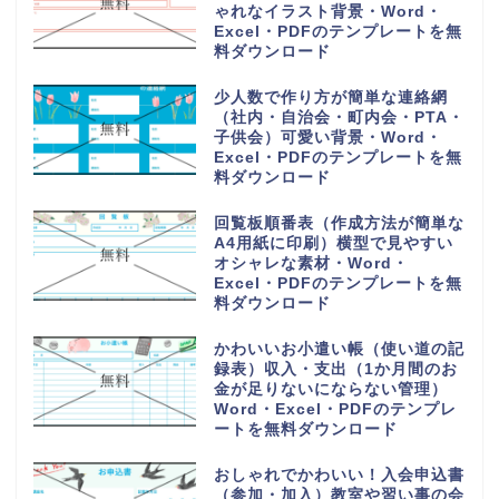
ゃれなイラスト背景・Word・
Excel・PDFのテンプレートを無
料ダウンロード
少人数で作り方が簡単な連絡網
（社内・自治会・町内会・PTA・
子供会）可愛い背景・Word・
Excel・PDFのテンプレートを無
料ダウンロード
回覧板順番表（作成方法が簡単な
A4用紙に印刷）横型で見やすい
オシャレな素材・Word・
Excel・PDFのテンプレートを無
料ダウンロード
かわいいお小遣い帳（使い道の記
録表）収入・支出（1か月間のお
金が足りないにならない管理）
Word・Excel・PDFのテンプレ
ートを無料ダウンロード
おしゃれでかわいい！入会申込書
（参加・加入）教室や習い事の会