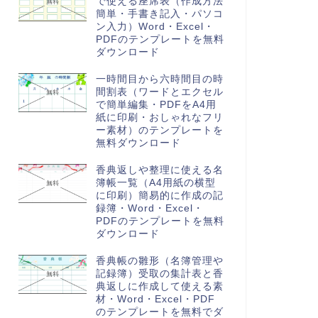
で使える座席表（作成方法
簡単・手書き記入・パソコ
ン入力）Word・Excel・
PDFのテンプレートを無料
ダウンロード
一時間目から六時間目の時
間割表（ワードとエクセル
で簡単編集・PDFをA4用
紙に印刷・おしゃれなフリ
ー素材）のテンプレートを
無料ダウンロード
香典返しや整理に使える名
簿帳一覧（A4用紙の横型
に印刷）簡易的に作成の記
録簿・Word・Excel・
PDFのテンプレートを無料
ダウンロード
香典帳の雛形（名簿管理や
記録簿）受取の集計表と香
典返しに作成して使える素
材・Word・Excel・PDF
のテンプレートを無料でダ