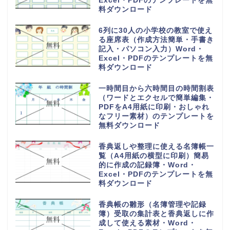
Excel・PDFのテンプレートを無
料ダウンロード
6列に30人の小学校の教室で使え
る座席表（作成方法簡単・手書き
記入・パソコン入力）Word・
Excel・PDFのテンプレートを無
料ダウンロード
一時間目から六時間目の時間割表
（ワードとエクセルで簡単編集・
PDFをA4用紙に印刷・おしゃれ
なフリー素材）のテンプレートを
無料ダウンロード
香典返しや整理に使える名簿帳一
覧（A4用紙の横型に印刷）簡易
的に作成の記録簿・Word・
Excel・PDFのテンプレートを無
料ダウンロード
香典帳の雛形（名簿管理や記録
簿）受取の集計表と香典返しに作
成して使える素材・Word・