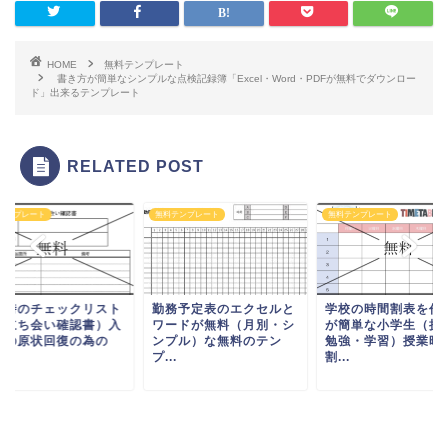
HOME
無料テンプレート
書き方が簡単なシンプルな点検記録簿「Excel・Word・PDFが無料でダウンロー
ド」出来るテンプレート
RELATED POST
テンプレート
無料テンプレート
無料テンプレート
去時のチェックリスト
勤務予定表のエクセルと
学校の時間割表を作
（立ち会い確認書）入
ワードが無料（月別・シ
が簡単な小学生（授
時の原状回復の為の
ンプル）な無料のテン
勉強・学習）授業時
.
プ...
割...