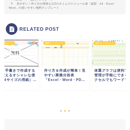
見やすい！作り方が簡単な1日のタイムスケジュール表「縦型・A4・Excel・
Word」の使いやすい無料テンプレート
RELATED POST
テンプレート
無料テンプレート
無料テンプレート
紙を手書きで作成する
作り方＆作成が簡単！見
体重グラフは便利で
に使えるオシャレな便
やすい業務分担表
管理が手軽にできる
A4サイズの用紙）...
「Excel・Word・PD...
クセルでもワードでも.