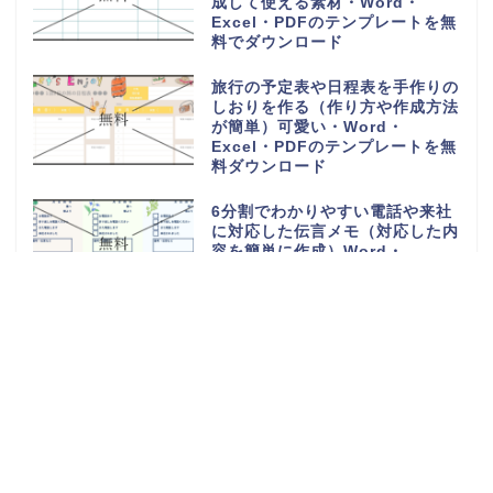
成して使える素材・Word・
Excel・PDFのテンプレートを無
料でダウンロード
旅行の予定表や日程表を手作りの
しおりを作る（作り方や作成方法
が簡単）可愛い・Word・
Excel・PDFのテンプレートを無
料ダウンロード
6分割でわかりやすい電話や来社
に対応した伝言メモ（対応した内
容を簡単に作成）Word・
Excel・PDFのテンプレートを無
料ダウンロード
電話や来客の伝言対応メモ
（ExcelやWordで電話・来社・
メールに編集）見やすく使える・
Word・Excel・PDFのテンプレ
ートを無料ダウンロード
体重測定の記録表（グラフやチャ
ートで簡単に移行一覧表を作成）