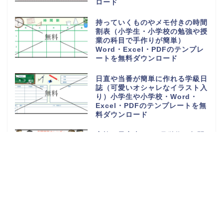
ロード
持っていくものやメモ付きの時間
割表（小学生・小学校の勉強や授
業の科目で手作りが簡単）
Word・Excel・PDFのテンプレ
ートを無料ダウンロード
日直や当番が簡単に作れる学級日
誌（可愛いオシャレなイラスト入
り）小学生や小学校・Word・
Excel・PDFのテンプレートを無
料ダウンロード
家族の予定表（1か月単位の年間
スケジュールカレンダー）かわい
い＆おしゃれ・Word・Excel・
PDFのテンプレートを無料ダウン
ロード
可愛い摂取カロリー記入表（1週
間分を一覧表から計算）朝昼晩の
食事を簡単な記録を作成・
Word・Excel・PDFのテンプレ