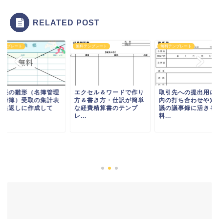
RELATED POST
テンプレート
無料テンプレート
無料テンプレート
典帳の雛形（名簿管理
エクセル＆ワードで作り
取引先への提出用に
記録簿）受取の集計表
方＆書き方・仕訳が簡単
内の打ち合わせや定
香典返しに作成して
な経費精算書のテンプ
議の議事録に活きる
.
レ...
料...